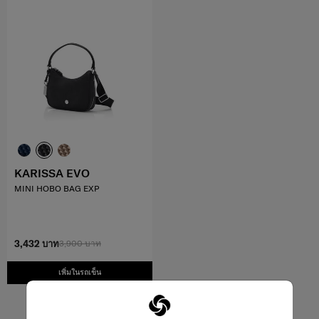
KARISSA EVO
MINI HOBO BAG EXP
3,432 บาท
3,900 บาท
เพิ่มในรถเข็น
3
จาก
3
ผลิตภัณฑ์