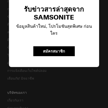
การขนส่งและการจัดส่ง
รับข่าวสารล่าสุดจาก
การคืนสินค้าและการคืนเงิน
SAMSONITE
ข้อกำหนดและเงื่อนไขการรับประกัน
ติดต่อเรา
ข้อมูลสินค้าใหม่, โปรโมชันสุดพิเศษ ก่อน
สอบถามข้อมูลทางธุรกิจ
ใคร
ติดตามสถานะสินค้า
ขั้นตอนการผ่อนชำระ
สมัครสมาชิก
วิธีเซ็ตรหัสล็อค
คำแนะนำในการดูแล
การแจ้งเตือนเว็บไซต์ปลอม
เตือนภัย! มิจฉาชีพ
บริษัทของเรา
เกี่ยวกับเรา
ร่วมงานกับเรา