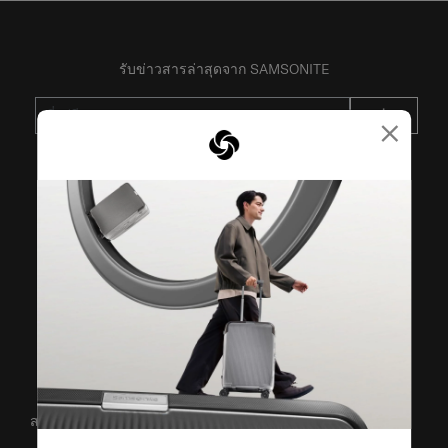
รับข่าวสารล่าสุดจาก SAMSONITE
ส่ง
×
VISIT OUR OTHER BRANDS
สนับสนุน/คำถามที่พบบ่อย