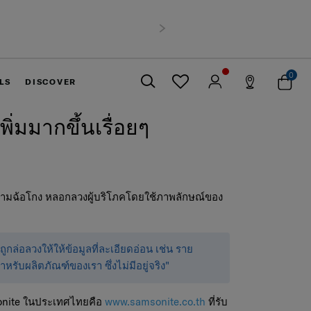
เป็นสมาชิก Samsonite เพื่อรับสิทธิพิเศษที่เห
รับทันที คูปองแทนเงินสด
500 บาท
สำหรับคำสั่งซื้อ
ถัดไป
สมัครสมาชิกและรับสิทธิพิเศษเลย!
0
LS
DISCOVER
่มมากขึ้นเรื่อยๆ
ปิด
พยายามฉ้อโกง หลอกลวงผู้บริโภคโดยใช้ภาพลักษณ์ของ
ูกล่อลวงให้ให้ข้อมูลที่ละเอียดอ่อน เช่น ราย
ับผลิตภัณฑ์ของเรา ซึ่งไม่มีอยู่จริง"
sonite ในประเทศไทยคือ
www.samsonite.co.th
ที่รับ