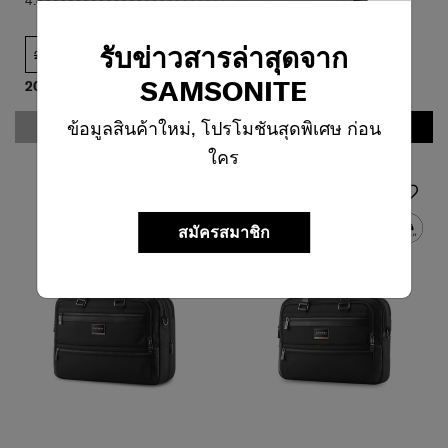
4.4
(19)
4.3
(4)
รับข่าวสารล่าสุดจาก
20 นิ้ว
20 นิ้ว
SAMSONITE
20,000 บาท
40,000 บาท
ข้อมูลสินค้าใหม่, โปรโมชันสุดพิเศษ ก่อน
แจ้งเตือน
เพิ่มในรถเข็น
ใคร
สมัครสมาชิก