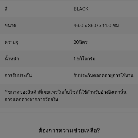
ป้าย ID ส่วนตัว ทำให้กระเป๋าเป้ของคุณมีเอกลักษณ์
สี
BLACK
เฉพาะตัว
ขนาด
46.0 x 36.0 x 14.0
ซม
ความจุ
20
ลิตร
น้ำหนัก
1.5
กิโลกรัม
การรับประกัน
รับประกันตลอดอายุการใช้งาน
**ขนาดของสินค้าที่เผยแพร่ในเว็บไซต์นี้ใช้สำหรับอ้างอิงเท่านั้น,
อาจแตกต่างจากการวัดจริง
ต้องการความช่วยเหลือ?