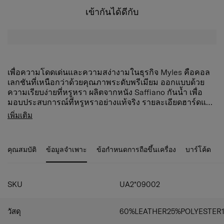
เข้ากันได้ดีกับ
เพื่อความโดดเด่นและความสง่างามในธุรกิจ Myles คือคอล
เลกชันที่เหนือกว่าด้วยคุณภาพระดับพรีเมียม ออกแบบด้วย
ความเรียบง่ายที่หรูหรา ผลิตจากหนัง Saffiano กันน้ำ เพื่อ
มอบประสบการณ์ที่หรูหราอย่างแท้จริง รายละเอียดฮาร์ดแวร์
สุดไอคอนิก เช่น โลโก้ลายหมุนใหม่ ตัวรูด ตอกหมุดด้านล่าง
การจัดระเบียบภายในที่ครบครัน
เพิ่มเติม
และที่จับโลหะด้านบน ช่วยเพิ่มเสน่ห์และความโดดเด่น ยิ่งไป
ช่องหลักด้านหน้ามาพร้อมที่ใส่เอกสาร
กว่านั้น Myles ยังมาพร้อมฟีเจอร์จัดระเบียบธุรกิจและไลฟ์
กระเป๋าซิป
สไตล์ที่ออกแบบมาโดยเฉพาะ เพื่อให้เข้ากับจังหวะชีวิตที่
กระเป๋าแบ่ง 2 ช่อง และที่ใส่ปากกา 2 อัน
คุณสมบัติ
ข้อมูลจำเพาะ
ข้อกำหนดการถือขึ้นเครื่อง
บาร์โค้ด
รวดเร็วของนักเดินทางธุรกิจยุคใหม่
ช่องใส่แล็ปท็อป มีช่องใส่แล็ปท็อปขนาด15.6 นิ้วในช่อง
ด้านหลัง
กระเป๋าซิปด้านหน้า เก็บของใช้จำเป็นสำหรับธุรกิจ
ขนาดเล็กให้หยิบใช้ได้สะดวก
SKU
UA2*09002
กระเป๋าด้านบนที่เข้าถึงง่าย
จัดเก็บและหยิบของที่ใช้บ่อยได้อย่างรวดเร็ว
วัสดุ
60%LEATHER25%POLYESTER
Smart Sleeve สามารถติดกระเป๋าเป้เข้ากับกระเป๋าเดิน
ทางได้ง่ายระหว่างการเดินทาง