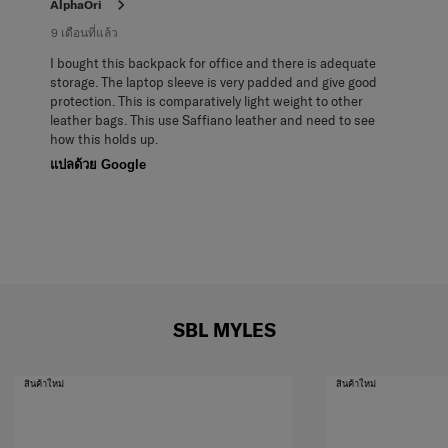
วิจารณ์
AlphaOri
9 เดือนที่แล้ว
I bought this backpack for office and there is adequate
storage. The laptop sleeve is very padded and give good
protection. This is comparatively light weight to other
leather bags. This use Saffiano leather and need to see
how this holds up.
แปลด้วย Google
SBL MYLES
สินค้าใหม่
สินค้าใหม่