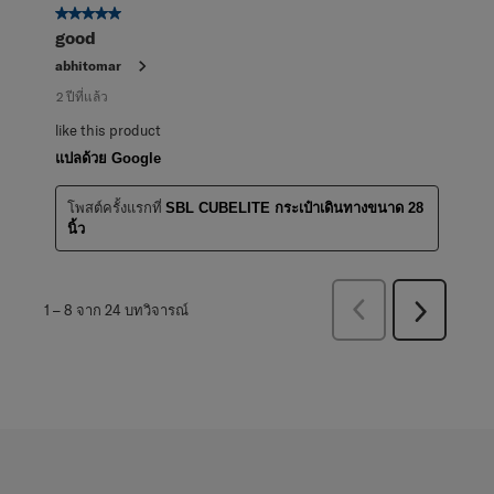
5 จาก 5 ดาว
good
abhitomar
2 ปีที่แล้ว
like this product
แปลด้วย Google
โพสต์ครั้งแรกที่
SBL CUBELITE กระเป๋าเดินทางขนาด 28
นิ้ว
ก่อน
1
–
8 จาก 24
บทวิจารณ์
ถัด
หน้า
ไป
บท
บท
วิจารณ์
วิจารณ์