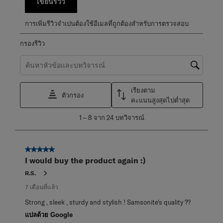
เขียนรีวิว
การเพิ่มรีวิวจำเปนต้องใช้อีเมลที่ถูกต้องสำหรับการตรวจสอบ
กรองรีวิว
ค้นหาหัวข้อและตรวจสอบภูมิภาคการค้นหา
เรียงตาม
ตัวกรอง
คะแนนสูงสุดไปต่ำสุด
1
1
–
8 จาก 24
บทวิจารณ์
ถึง
8
จาก
5 จาก 5 ดาว
24
I would buy the product again :)
บท
วิจารณ์
R.S.
7 เดือนที่แล้ว
Strong , sleek , sturdy and stylish ! Samsonite's quality ??
แปลด้วย Google