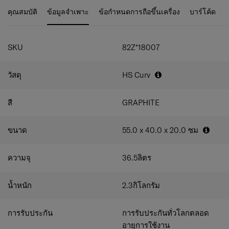
พิเศษ เฉพาะ Samsonite
ทำให้กระเป๋าเดินทางจาก Samsonite Black Lable รุ่น
ล้อ 4 ล้อคู่.
คุณสมบัติ
ข้อมูลจำเพาะ
ข้อกำหนดการถือขึ้นเครื่อง
บาร์โค้ด
CUBELITE มีความโดดเด่น และเสริมลุคให้การเดินทางของ
ล้อหมุน 360 องศา เพื่อความคล่องตัวในการใช้งาน
คุณ มีสไตล์มากยิ่งขึ้น
หูจับด้านข้างและด้านบนกระเป๋า เพื่อง่ายต่อการยก
กระเป๋า
SKU
82Z*18007
ระบบความปลอดภัย TSA Lock
คันชักคู่.
สายรัดสัมภาระ และ แผงกั้นซิป 2 ฝั่ง ป้องกันการ
วัสดุ
HS Curv
เคลื่อนที่สัมภาระ
อุปกรณ์เสริมมาพร้อมกับกระเป๋า : Name Tag 'ถุงคลุม
สี
GRAPHITE
กระเป๋า
ขนาด
55.0 x 40.0 x 20.0
ซม
ความจุ
36.5
ลิตร
น้ำหนัก
2.3
กิโลกรัม
การรับประกัน
การรับประกันทั่วโลกตลอด
อายุการใช้งาน