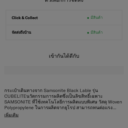
มีสินค้า
Click & Collect
จัดส่งถึงบ้าน
มีสินค้า
เข้ากันได้ดีกับ
กระเป๋าเดินทางจาก Samsonite Black Lable รุ่น
CUBELITEนวัตกรรมการผลิตซึ่งเป็นลิขสิทธิ์เฉพาะ
SAMSONITE ที่ใช้เทคโนโลยีการผลิตแบบพิเศษ วัสดุ Woven
Polypropylene ในการผลิตจากยุโรป สามารถทนต่อแรง
กระแทกได้ดี คอยปกป้องสัมภาระด้านในอย่างปลอดภัย พร้อม
คุณสมบัติสินค้า
เพิ่มเติม
ฟังก์ชั่นการใช้งานที่ครบครันและคุ้มค่า ดีไซน์เรียบหรู ตกแต่ง
วัสดุ Woven Polypropylene เทคโนโลยีการผลิตแบบ
ภายในอย่างเต็มรูปแบบ ด้วยลายละเอียดในส่วนประกอบต่างๆ