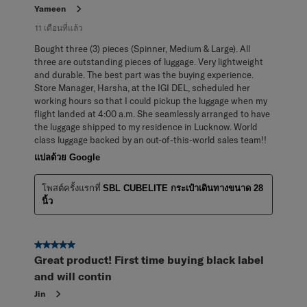
Yameen
11 เดือนที่แล้ว
Bought three (3) pieces (Spinner, Medium & Large). All
three are outstanding pieces of luggage. Very lightweight
and durable. The best part was the buying experience.
Store Manager, Harsha, at the IGI DEL, scheduled her
working hours so that I could pickup the luggage when my
flight landed at 4:00 a.m. She seamlessly arranged to have
the luggage shipped to my residence in Lucknow. World
class luggage backed by an out-of-this-world sales team!!
แปลด้วย Google
โพสต์ครั้งแรกที่
SBL CUBELITE กระเป๋าเดินทางขนาด 28
นิ้ว
5 จาก 5 ดาว
Great product! First time buying black label
and will contin
Jin