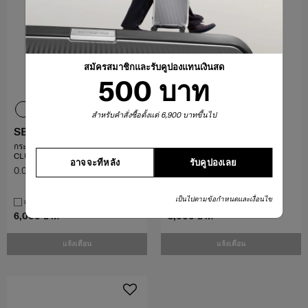
สมัครสมาชิกและรับคูปองแทนเงินสด
500 บาท
สำหรับคำสั่งซื้อตั้งแต่ 6,900 บาทขึ้นไป
SBL SIGNATURE
SBL ENCODE
กระเป๋าสะพายข้าง CROSSBODY
CROSS BAG
CLUTCH BAG
อาจจะทีหลัง
รับคูปองเลย
0.0
(0)
5.0
(1)
เป็นไปตามข้อกำหนดและเงื่อนไข
เปรียบเทียบ
เปรียบเทียบ
6,000 บาท
8,000 บาท
แจ้งเตือน
แจ้งเตือน