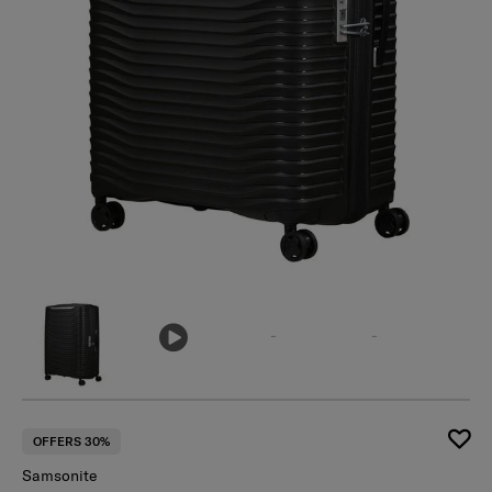
เ
OFFERS 30%
Samsonite