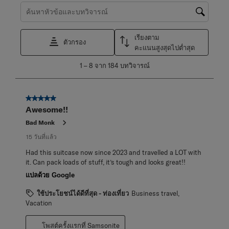
ค้นหาหัวข้อและตรวจสอบภูมิภาคการค้นหา
เรียงตาม
ตัวกรอง
คะแนนสูงสุดไปต่ำสุด
1
1
–
8 จาก 184
บทวิจารณ์
ถึง
8
จาก
5 จาก 5 ดาว
184
Awesome!!
บท
วิจารณ์
Bad Monk
15 วันที่แล้ว
Had this suitcase now since 2023 and travelled a LOT with
it. Can pack loads of stuff, it’s tough and looks great!!
แปลด้วย Google
ใช้ประโยชน์ได้ดีที่สุด - ท่องเที่ยว
Business travel,
Vacation
โพสต์ครั้งแรกที่ Samsonite