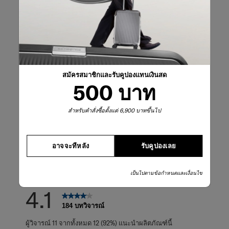
รีวิวผลิตภัณฑ์
บทวิจารณ์
คะแนนคร่าวๆ
สมัครสมาชิกและรับคูปองแทนเงินสด
เลือกแถวด้านล่างเพื่อกรองบทวิจารณ์
500 บาท
5 ดาว
ดาว
125
บทวิจารณ์125 บทท
4 ดาว
ดาว
13
สำหรับคำสั่งซื้อตั้งแต่ 6,900 บาทขึ้นไป
บทวิจารณ์13 บทที
3 ดาว
ดาว
10
บทวิจารณ์10 บทที
2 ดาว
ดาว
11
บทวิจารณ์11 บทที
อาจจะทีหลัง
รับคูปองเลย
1 ดาว
ดาว
25
บทวิจารณ์25 บทที
เป็นไปตามข้อกำหนดและเงื่อนไข
คะแนนรวม
4.1
184 บทวิจารณ์
ผู้วิจารณ์ 11 จากทั้งหมด 12 (92%) แนะนำผลิตภัณฑ์นี้