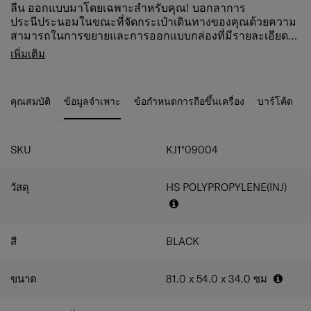
ลีน ออกแบบมาโดยเฉพาะสำหรับคุณ! บอกลาการ
ประนีประนอมในขณะที่จัดกระเป๋าเดินทางของคุณด้วยความ
สามารถในการขยายและการออกแบบกล่องที่มีรายละเอียดสี
เงิน เพลิดเพลินกับการเดินทางที่ไร้กังวลด้วยคุณสมบัติ
คุณสมบัติสินค้า
เพิ่มเติม
มากมาย เช่น ล้อกันสะเทือน ที่จับท่อคู่ และตัวล็อค TSA®* ใน
ล็อค Combi ล็อคด้วย TSA เพื่อให้เดินทางไป
ตัวพร้อมพอร์ต USB Type A & C สำหรับกระเป๋าขนาด 20 นิ้ว
สหรัฐอเมริกาได้อย่างปลอดภัย
การตกแต่งภายในที่โดดเด่นและล้างทำความสะอาดได้ซึ่งทำ
เส้นซิปแบบกลับด้าน
คุณสมบัติ
ข้อมูลจำเพาะ
ข้อกำหนดการถือขึ้นเครื่อง
บาร์โค้ด
จากขวดพลาสติก PET รีไซเคิลนั้นมีความพิเศษเพียงเล็กน้อย
มือจับด้านบน ด้านข้าง
เท่านั้น การตกแต่งภายในที่ใช้งานได้จริงประกอบด้วยตัวแบ่ง
ที่จับคันชักแบบท่อคู่
แบบตายตัวพร้อมกระเป๋าสองช่องและสายรัด
ล้อ 4 ล้อคู่ รบบโช๊คและล้อลดเสียงรบกวน
SKU
KJ1*09004
สามารถขยายขนาดเพื่อเพิ่มความจุได้
แท็กที่อยู่ แท็ก ID แบบบูรณาการบริเวณใต้คันชัก
เป็นมิตรกับสิ่งแวดล้อม
วัสดุ
HS POLYPROPYLENE(INJ)
ช่องล่างพร้อมสายรัด
ช่องด้านบนมีแผ่นแบ่ง
แผ่นแบ่งช่องด้านบน มีกระเป๋า
สายรัดกระเป๋าในช่องด้านล่าง
สี
BLACK
ขนาด
81.0 x 54.0 x 34.0
ซม