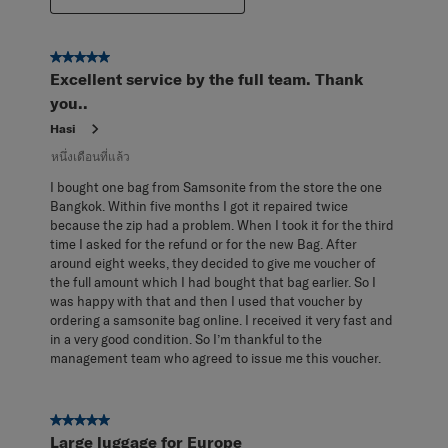
5 จาก 5 ดาว
Excellent service by the full team. Thank
you..
Hasi
หนึ่งเดือนที่แล้ว
I bought one bag from Samsonite from the store the one
Bangkok. Within five months I got it repaired twice
because the zip had a problem. When I took it for the third
time I asked for the refund or for the new Bag. After
around eight weeks, they decided to give me voucher of
the full amount which I had bought that bag earlier. So I
was happy with that and then I used that voucher by
ordering a samsonite bag online. I received it very fast and
in a very good condition. So I’m thankful to the
management team who agreed to issue me this voucher.
5 จาก 5 ดาว
Large luggage for Europe