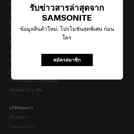
การคืนสินค้าและการคืนเงิน
รับข่าวสารล่าสุดจาก
ข้อกำหนดและเงื่อนไขการรับประกัน
SAMSONITE
ติดต่อเรา
ข้อมูลสินค้าใหม่, โปรโมชันสุดพิเศษ ก่อน
สอบถามข้อมูลทางธุรกิจ
ใคร
ติดตามสถานะสินค้า
ขั้นตอนการผ่อนชำระ
สมัครสมาชิก
วิธีเซ็ตรหัสล็อค
คำแนะนำในการดูแล
การแจ้งเตือนเว็บไซต์ปลอม
เตือนภัย! มิจฉาชีพ
บริษัทของเรา
เกี่ยวกับเรา
ร่วมงานกับเรา