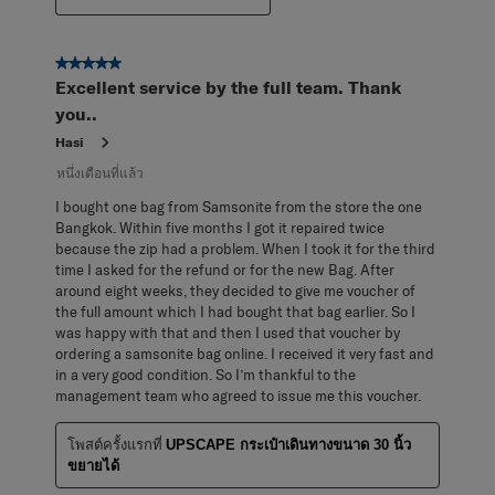
5 จาก 5 ดาว
Excellent service by the full team. Thank
you..
Hasi
หนึ่งเดือนที่แล้ว
I bought one bag from Samsonite from the store the one
Bangkok. Within five months I got it repaired twice
because the zip had a problem. When I took it for the third
time I asked for the refund or for the new Bag. After
around eight weeks, they decided to give me voucher of
the full amount which I had bought that bag earlier. So I
was happy with that and then I used that voucher by
ordering a samsonite bag online. I received it very fast and
in a very good condition. So I’m thankful to the
management team who agreed to issue me this voucher.
โพสต์ครั้งแรกที่
UPSCAPE กระเป๋าเดินทางขนาด 30 นิ้ว
ขยายได้