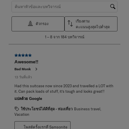
ค้นหาหัวข้อและตรวจสอบภูมิภาคการค้นหา
เรียงตาม
ตัวกรอง
คะแนนสูงสุดไปต่ำสุด
1
1
–
8 จาก 184
บทวิจารณ์
ถึง
8
จาก
5 จาก 5 ดาว
184
Awesome!!
บท
วิจารณ์
Bad Monk
13 วันที่แล้ว
Had this suitcase now since 2023 and travelled a LOT with
it. Can pack loads of stuff, it’s tough and looks great!!
แปลด้วย Google
ใช้ประโยชน์ได้ดีที่สุด - ท่องเที่ยว
Business travel,
Vacation
โพสต์ครั้งแรกที่ Samsonite