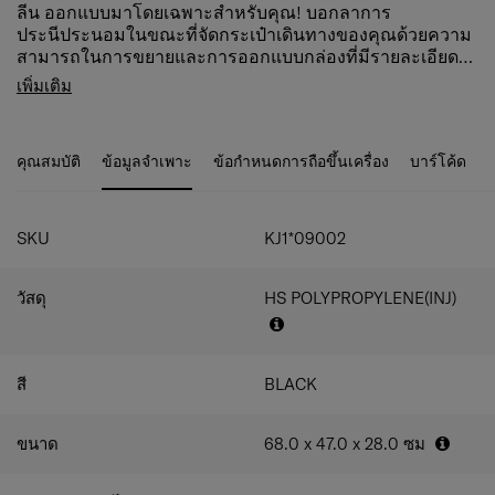
ลีน ออกแบบมาโดยเฉพาะสำหรับคุณ! บอกลาการ
ประนีประนอมในขณะที่จัดกระเป๋าเดินทางของคุณด้วยความ
สามารถในการขยายและการออกแบบกล่องที่มีรายละเอียดสี
เงิน เพลิดเพลินกับการเดินทางที่ไร้กังวลด้วยคุณสมบัติ
คุณสมบัติสินค้า
เพิ่มเติม
มากมาย เช่น ล้อกันสะเทือน ที่จับท่อคู่ และตัวล็อค TSA®* ใน
ล็อค Combi ล็อคด้วย TSA เพื่อให้เดินทางไป
ตัวพร้อมพอร์ต USB Type A & C สำหรับกระเป๋าขนาด 20 นิ้ว
สหรัฐอเมริกาได้อย่างปลอดภัย
การตกแต่งภายในที่โดดเด่นและล้างทำความสะอาดได้ซึ่งทำ
เส้นซิปแบบกลับด้าน
คุณสมบัติ
ข้อมูลจำเพาะ
ข้อกำหนดการถือขึ้นเครื่อง
บาร์โค้ด
จากขวดพลาสติก PET รีไซเคิลนั้นมีความพิเศษเพียงเล็กน้อย
มือจับด้านบน ด้านข้าง
เท่านั้น การตกแต่งภายในที่ใช้งานได้จริงประกอบด้วยตัวแบ่ง
ที่จับคันชักแบบท่อคู่
แบบตายตัวพร้อมกระเป๋าสองช่องและสายรัด
ล้อ 4 ล้อคู่ รบบโช๊คและล้อลดเสียงรบกวน
SKU
KJ1*09002
สามารถขยายขนาดเพื่อเพิ่มความจุได้
แท็กที่อยู่ แท็ก ID แบบบูรณาการบริเวณใต้คันชัก
เป็นมิตรกับสิ่งแวดล้อม
วัสดุ
HS POLYPROPYLENE(INJ)
ช่องล่างพร้อมสายรัด
ช่องด้านบนมีแผ่นแบ่ง
แผ่นแบ่งช่องด้านบน มีกระเป๋า
สายรัดกระเป๋าในช่องด้านล่าง
สี
BLACK
ขนาด
68.0 x 47.0 x 28.0
ซม