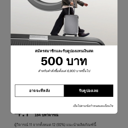
รีวิวผลิตภัณฑ์
บทวิจารณ์
คะแนนคร่าวๆ
เลือกแถวด้านล่างเพื่อกรองบทวิจารณ์
สมัครสมาชิกและรับคูปองแทนเงินสด
5 ดาว
ดาว
125
500 บาท
บทวิจารณ์125 บทท
4 ดาว
ดาว
13
บทวิจารณ์13 บทที
3 ดาว
ดาว
10
สำหรับคำสั่งซื้อตั้งแต่ 6,900 บาทขึ้นไป
บทวิจารณ์10 บทที
2 ดาว
ดาว
11
บทวิจารณ์11 บทที
1 ดาว
ดาว
25
บทวิจารณ์25 บทที
อาจจะทีหลัง
รับคูปองเลย
คะแนนรวม
4.1
เป็นไปตามข้อกำหนดและเงื่อนไข
184 บทวิจารณ์
ผู้วิจารณ์ 11 จากทั้งหมด 12 (92%) แนะนำผลิตภัณฑ์นี้