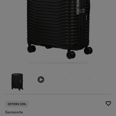
เ
OFFERS 30%
Samsonite