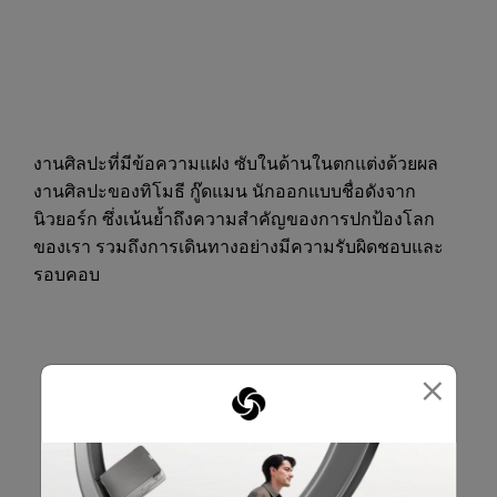
งานศิลปะที่มีข้อความแฝง ซับในด้านในตกแต่งด้วยผล
งานศิลปะของทิโมธี กู๊ดแมน นักออกแบบชื่อดังจาก
นิวยอร์ก ซึ่งเน้นย้ำถึงความสำคัญของการปกป้องโลก
ของเรา รวมถึงการเดินทางอย่างมีความรับผิดชอบและ
รอบคอบ
×