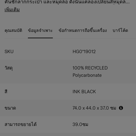
คันชักลากกระเป๋า และหมุดล้อ ดังนั้นแค่ลองเปลี่ยนสีหมุดล้อ
ก็ช่วยเพิ่มสีสันให้ทริปต่อไปของคุณได้แล้ว ยิ่งไปกว่านั้นมา
คุณสมบัติภายนอก
เพิ่มเติม
พร้อมกับ Ball-Bearing Double Wheels นวัตกรรมล้อคู่ที่มา
• Ball Bearing Double Wheels นวัตกรรมล้อคู่ที่มาพร้อมกับ
พร้อมกับลูกปืนช่วยให้ลากลื่นมากยิ่งขึ้น ระบบซิปรักษาความ
ลูกปืนช่วยให้ลากลื่นมากยิ่งขึ้น
ปลอดภัย คอยดูแลสัมภาระของคุณในขณะเดินทางและยังมี
• กระเป๋าเดินทางทุกใบ มาพร้อมอุปกรณ์ตกแต่งกระเป๋า เช่น
คุณสมบัติ
ข้อมูลจำเพาะ
ข้อกำหนดการถือขึ้นเครื่อง
บาร์โค้ด
ช่องเก็บสัมภาระที่สามารถขยายขนาดให้คุณแพ็คสัมภาระได้
โลโก้ สีล้อ และที่จับคันชัก สามารถเลือกตกแต่งได้ตามความ
มากตามต้องการ อีกจุดที่ทำให้ TOIIS นั้นแตกต่างจากกระเป๋า
ชื่นชอบ
เดินทางรุ่นอื่นๆคือ การออกแบบลวดลายด้านในอย่างสวยงาม
• คันชักคู่ทำจากอะลูมิเนียมคุณภาพดี พร้อมหูหิ้วเหมาะมือ
เป็นเอกลักษณ์ จากดีไซน์เนอร์กราฟฟิคชื่อดังอย่าง Timothy
• SafePlux™ ซิปคู่ ป้องกันการโจรกรรมสิ่งของสัมภาระใน
SKU
HG0*19012
Goodman ด้วยลายเส้นที่ออกแบบโดยได้รับแรงบันดาลใจจาก
กระเป๋าเดินทาง
ธีมการดูแลสิ่งแวดล้อม สีสัน ลูกเล่นใหม่ๆ และดีไซน์ทันสมัย
• Expanders (EXP) สามารถขยาย เพิ่มความจุ เพียงรูปซิป
วัสดุ
100% RECYCLED
ทำให้ TOIIS สะท้อนและบ่งบอกความเป็นคุณผ่านการเดินทาง
Expansion เมื่อต้องการเพิ่มพื้นที่ของกระเป๋า
• มีระบบความปลอดภัย TSA LOCK
Polycarbonate
คุณสมบัติภายใน
• ช่องจัดเก็บภายในที่ครบเต็มรูปแบบ
สี
INK BLACK
• ภายในกระเป๋าเป็นผ้าโพลีเอสเตอร์รีไซเคิล ตกแต่งด้วย
ลวดลายที่เป็นเอกลักษณ์จากดีไซน์เนอร์ชื่อดัง Timothy
Goodman
ขนาด
74.0 x 44.0 x 37.0
ซม
• สายคาดสัมภาระ และแผงกั้นภายใน เพื่อความง่ายในการจัด
เก็บ
• ช่องกระเป๋าพร้อมซิปรูด เพิ่มประสิทธิภาพในการจัดเก็บ
สามารถขยายได้
39.0
ซม
สัมภาระ ระหว่างการเดินทาง