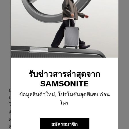
รับข่าวสารล่าสุดจาก
SAMSONITE
ปรับแต่งกระเป๋าเดินทางของคุณ ชุดอุปกรณ์ตกแต่ง
ข้อมูลสินค้าใหม่, โปรโมชันสุดพิเศษ ก่อน
ประกอบด้วยชิ้นส่วนที่สามารถเปลี่ยนได้ 3 ชุด สำหรับ
ใคร
โลโก้ ที่จับด้านบน และฝาครอบล้อ การเปลี่ยนลุคทำได้
ง่ายและรวดเร็ว เพียงแค่ถอดชิ้นส่วนแต่ละชิ้นออกด้วย
เครื่องมือที่ให้มา จากนั้นก็ติดชิ้นส่วนใหม่ที่คุณต้องการ
สมัครสมาชิก
เข้าไป บอกลาความเป็นตัวคุณขณะเดินทางได้เลย