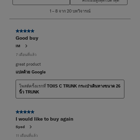
คะแนนสูงสุดไปต่ำสุด
1
1
–
8 จาก 20
บทวิจารณ์
ถึง
8
จาก
5 จาก 5 ดาว
20
Good buy
บท
วิจารณ์
IM
7 เดือนที่แล้ว
great product
แปลด้วย Google
โพสต์ครั้งแรกที่
TOIIS C TRUNK กระเป่าเดินทางขนาด 26
นิ้ว TRUNK
5 จาก 5 ดาว
I would like to buy again
Syed
11 เดือนที่แล้ว