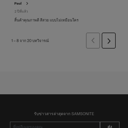
Paul
2 ปีที่แล้ว
สิ้นค้าคุณภาพดี สีสวย แบบไม่เหมือนใคร
ก่อน
1
–
8 จาก 20
บทวิจารณ์
ถัด
หน้า
ไป
บท
บท
วิจารณ์
วิจารณ์
รับข่าวสารล่าสุดจาก SAMSONITE
ส่ง