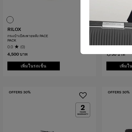
RILOX
TRAVEL ES
กระเป๋าเป้สะพายหลัง PACE
ซองแล็ปท็อปแบบม
PACK
14 นิ้ว
0.0
(0)
5.0
(1)
4,500 บาท
1,750 บาท
เพิ่มในรถเข็น
เพิ่มใ
OFFERS 30%
OFFERS 30%