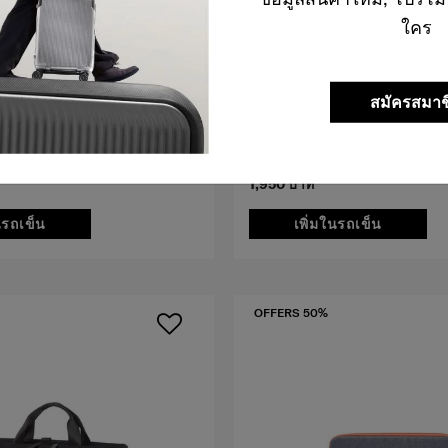
ใคร
S. TECH
TRAVEL ESS. TECH
สมัครสมาช
ีหูหิ้ว ขนาด
ซองแล็ปท็อปแบบมีหูหิ้ว ขนาด
16 นิ้ว
0.0
(0)
1,950 บาท
นรถเข็น
เพิ่มในรถเข็น
OFFERS 50%