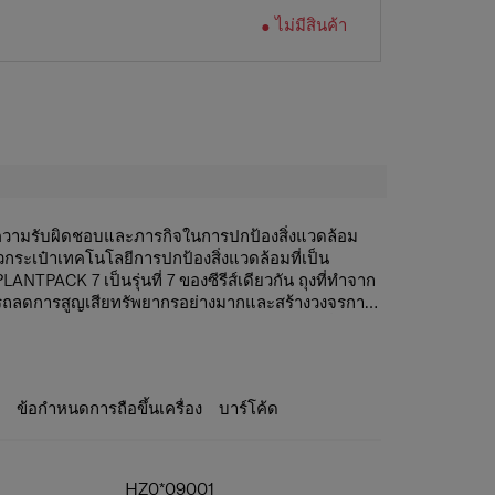
ไม่มีสินค้า
วามรับผิดชอบและภารกิจในการปกป้องสิ่งแวดล้อม
ัวกระเป๋าเทคโนโลยีการปกป้องสิ่งแวดล้อมที่เป็น
ANTPACK 7 เป็นรุ่นที่ 7 ของซีรีส์เดียวกัน ถุงที่ทำจาก
ารถลดการสูญเสียทรัพยากรอย่างมากและสร้างวงจรการ
ล้อม แม้จะดูเก๋ไก๋ แต่ยังช่วยสร้างสภาพแวดล้อมที่เป็น
T และสิ่งของต่างๆ
ะเป๋าขนาดปานกลาง ภายในใช้งานได้จริง เหมาะ
15.6 นิ้ว
่อย แสดงถึงความมีชีวิตชีวาไร้ขีดจำกัดของเยาวชนรุ่น
้างและตัวล็อคสายรัด
ะ
ข้อกำหนดการถือขึ้นเครื่อง
บาร์โค้ด
เรียด้วยเทคโนโลยี Microban® ของบริษัทที่นำไปใช้
ก็บอย่างถูกสุขลักษณะโดยใช้เครื่อง
สเตอร์ 100%
.5ซม.
HZ0*09001