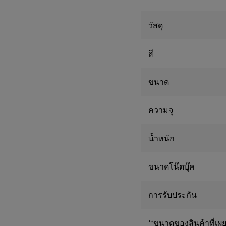
• ความจุ: 16.3ลิตร
• น้ำหนัก: 0.86กก.
• รับประกัน : การรับประกั
วัสดุ
สี
ขนาด
ความจุ
น้ำหนัก
ขนาดโน๊ตบุ๊ค
การรับประกัน
**ขนาดของสินค้าที่เผย