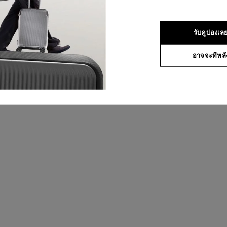
รับคูปองเล
อาจจะทีหลั