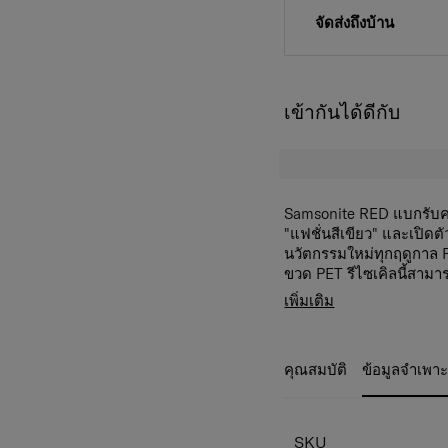
จัดส่งถึงบ้าน
เข้ากันได้ดีกับ
Samsonite RED แบกรับค
"แฟชั่นสีเขียว" และเปิดต
นวัตกรรมใหม่ทุกฤดูกาล PL
ขวด PET รีไซเคิลนี้สาม
ผลิตที่เป็นมิตรกับสิ่งแวด
• ใช้ขวดพลาสติกรีไซเคิล
เพิ่มเติม
มิตร
• กระเป๋าสำหรับอุปกรณ์ I
PLANTPACK 7. ดีไซน์กร
• กระเป๋าใส่แล็ปท็อปขนาด 
สำหรับวัยรุ่นที่เดินทางบ
•​ กระเป๋าใส่ขวดน้ำด้านข
คุณสมบัติ
ข้อมูลจำเพา
เยาว์
• ซับในด้วยสารต้านแบคที
ทั่วทั้งภายใน สามารถจัดเ
• วัสดุผลิตภัณฑ์: โพลีเอ
• ขนาด: 46.0 x 31.0 x 11
SKU