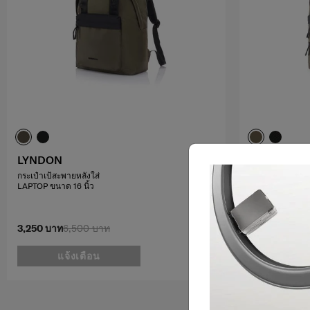
LYNDON
LYNDON
กระเป๋าเป้สะพายหลังใส่
กระเป๋าเป้สะพายห
LAPTOP ขนาด 16 นิ้ว
LAPTOP ขนาด 16
(RECTANGLE)
3,250 บาท
6,500 บาท
3,750 บาท
7,5
แจ้งเตือน
แจ้ง