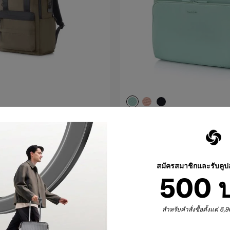
TRAVEL ESS. TECH
ลังใส่
ซองแล็ปท็อปแบบมีหูหิ้ว ขนาด
 นิ้ว
14 นิ้ว
5.0
(1)
สมัครสมาชิกและรับคู
00 บาท
1,750 บาท
500 
เตือน
เพิ่มในรถเข็น
สำหรับคำสั่งซื้อตั้งแต่ 6