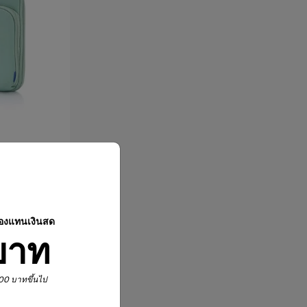
ปองแทนเงินสด
บาท
,900 บาทขึ้นไป