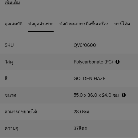
ซึ่งจะทำให้การเดินทางของคุณเป็นเรื่องง่าย
TOIIS Blossom ขนาด 20 นิ้ว เป็นกระเป๋าขนาดที่สามารถถือ
เพิ่มเติม
ขึ้นเครื่องได้ มีช่องหลักที่ขยายได้พร้อมแผ่นรอง พร้อมช่อง
แบ่งใส่ของ สายรัดกระป๋าแบบไขว้ และช่องด้านข้างเพื่อการ
จัดระเบียบที่ง่ายดาย มีถุงบรรจุมาให้ด้วย ระบบล็อคแบบ TSA
คุณสมบัติ
ข้อมูลจำเพาะ
ข้อกำหนดการถือขึ้นเครื่อง
บาร์โค้ด
และซิปคู่กันขโมยช่วยให้มั่นใจในความปลอดภัยสูงสุด ใน
ขณะที่ล้อคู่ให้ความในการเข็นกระเป๋าที่นุ่มนวลราบเรียบลื่น
ไหลไม่มีสะดุด กระเป๋าขนาด 20 นิ้ว ยังมาพร้อมกับผ้าคลุม
กระเป๋าเดินทางแบบกึ่งโปร่งใสเพื่อให้แน่ใจว่ากระเป๋าจะอยู่ใน
SKU
QV6*06001
สภาพที่สมบูรณ์เมื่อคุณเดินทาง.
วัสดุ
Polycarbonate (PC)
สี
GOLDEN HAZE
ขนาด
55.0 x 36.0 x 24.0
ซม
สามารถขยายได้
28.0
ซม
ความจุ
37
ลิตร