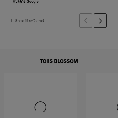
แปลด้วย Google
ก่อน
1
–
8 จาก 19
บทวิจารณ์
ถัด
หน้า
ไป
บท
บท
วิจารณ์
วิจารณ์
TOIIS BLOSSOM