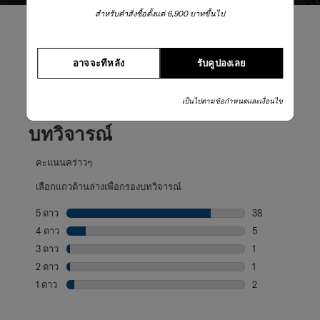
สำหรับคำสั่งซื้อตั้งแต่ 6,900 บาทขึ้นไป
อาจจะทีหลัง
รับคูปองเลย
รีวิวผลิตภัณฑ์
เป็นไปตามข้อกำหนดและเงื่อนไข
บทวิจารณ์
คะแนนคร่าวๆ
เลือกแถวด้านล่างเพื่อกรองบทวิจารณ์
5 ดาว
ดาว
38
บทวิจารณ์38 บทที
4 ดาว
ดาว
5
บทวิจารณ์5 บทที่
3 ดาว
ดาว
1
บทวิจารณ์1 บทที่
2 ดาว
ดาว
1
บทวิจารณ์1 บทที่
1 ดาว
ดาว
2
บทวิจารณ์2 บทที่