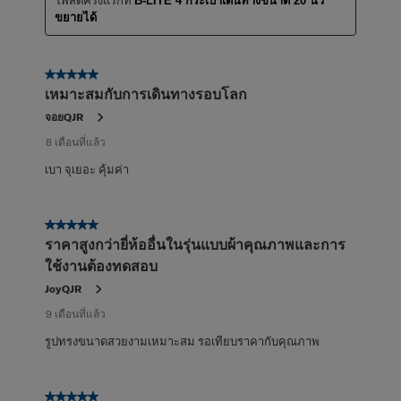
B-LITE 4 กระเป๋าเดินทางขนาด 20 นิ้ว
ขยายได้
5 จาก 5 ดาว
เหมาะสมกับการเดินทางรอบโลก
จอยQJR
8 เดือนที่แล้ว
เบา จุเยอะ คุ้มค่า
5 จาก 5 ดาว
ราคาสูงกว่ายี่ห้ออื่นในรุ่นแบบผ้าคุณภาพและการ
ใช้งานต้องทดสอบ
JoyQJR
9 เดือนที่แล้ว
รูปทรงขนาดสวยงามเหมาะสม รอเทียบราคากับคุณภาพ
5 จาก 5 ดาว