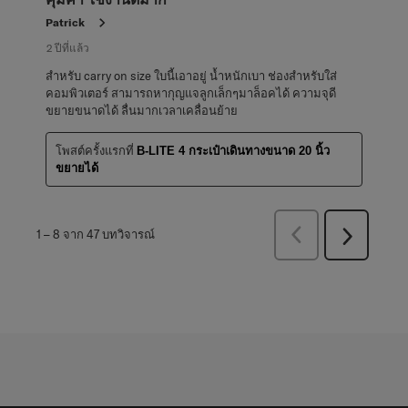
Patrick
2 ปีที่แล้ว
สำหรับ carry on size ใบนี้เอาอยู่ น้ำหนักเบา ช่องสำหรับใส่
คอมพิวเตอร์ สามารถหากุญแจลูกเล็กๆมาล็อคได้ ความจุดี
ขยายขนาดได้ ลื่นมากเวลาเคลื่อนย้าย
โพสต์ครั้งแรกที่
B-LITE 4 กระเป๋าเดินทางขนาด 20 นิ้ว
ขยายได้
ก่อน
1
–
8 จาก 47
บทวิจารณ์
ถัด
หน้า
ไป
บท
บท
วิจารณ์
วิจารณ์