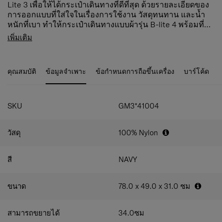
Lite 3 เพื่อให้ได้กระเป๋าเดินทางที่ดีที่สุด ด้วยรายละเอียดของ
การออกแบบที่ใส่ใจในเรื่องการใช้งาน วัสดุทนทาน และน้ำ
หนักที่เบา ทำให้กระเป๋าเดินทางแบบผ้ารุ่น B-lite 4 พร้อมที่จะ
ทำให้การเดินทางของคุณสนุกอย่างไร้ขีดจำกัดอย่างแน่นอน
คุณสมบัติสินค้า
เพิ่มเติม
Expanders สามารถขยาย เพิ่มความจุ เพียงรูปซิป
Expansion เมื่อต้องการเพิ่มพื้นที่ของกระเป๋า ช่องหลัก
ซิปกันขโมย anti-theft zipper เพิ่มความปลอดภัยให้กับ
คุณสมบัติ
ข้อมูลจำเพาะ
ข้อกำหนดการถือขึ้นเครื่อง
บาร์โค้ด
สัมภาระ
Double Wheels ล้อคู่ รองรับน้ำหนักได้ดี แม้จุของเต็ม
กระเป๋าก็ลากได้ลื่นไหล ไม่มีสะดุด
SKU
GM3*41004
Dual tube pull handle มือจับคันชักคู่
ช่องซิปด้านหน้าทรง U Shape เปิดได้กว้างขวาง
ระบบความปลอดภัย TSA recessed lock
วัสดุ
100% Nylon
ช่องด้านข้างกระเป๋าสำหรับใส่สัมภาระที่ต้องการหยิบ
ใช้ง่าย หูจับด้านข้างกระเป๋า เพื่อง่ายต่อการยกกระเป๋า
สี
NAVY
Address tag ซ่อนอยู่บริเวณหูจับด้านข้างกระเป๋า
Smart fix™ สายรัดป้องกันการเคลื่อนที่สัมภาระ
ช่องด้านบนเป็นแผ่นแบ่งช่องใส่ของแบบซิป
ขนาด
78.0 x 49.0 x 31.0
ซม
ช่องใส่ของหลัก ด้านในมีสายรัดแบบไขว้
สามารถขยายได้
34.0
ซม