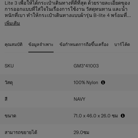
Lite 3 เพื่อให้ได้กระเป๋าเดินทางที่ดีที่สุด ด้วยรายละเอียดของ
การออกแบบที่ใส่ใจในเรื่องการใช้งาน วัสดุทนทาน และน้ำ
หนักที่เบา ทำให้กระเป๋าเดินทางแบบผ้ารุ่น B-lite 4 พร้อมที่จะ
ทำให้การเดินทางของคุณสนุกอย่างไร้ขีดจำกัดอย่างแน่นอน
คุณสมบัติสินค้า
เพิ่มเติม
Expanders สามารถขยาย เพิ่มความจุ เพียงรูปซิป
Expansion เมื่อต้องการเพิ่มพื้นที่ของกระเป๋า ช่องหลัก
ซิปกันขโมย anti-theft zipper เพิ่มความปลอดภัยให้กับ
คุณสมบัติ
ข้อมูลจำเพาะ
ข้อกำหนดการถือขึ้นเครื่อง
บาร์โค้ด
สัมภาระ
Double Wheels ล้อคู่ รองรับน้ำหนักได้ดี แม้จุของเต็ม
กระเป๋าก็ลากได้ลื่นไหล ไม่มีสะดุด
SKU
GM3*41003
Dual tube pull handle มือจับคันชักคู่
ช่องซิปด้านหน้าทรง U Shape เปิดได้กว้างขวาง
ระบบความปลอดภัย TSA recessed lock
วัสดุ
100% Nylon
ช่องด้านข้างกระเป๋าสำหรับใส่สัมภาระที่ต้องการหยิบ
ใช้ง่าย หูจับด้านข้างกระเป๋า เพื่อง่ายต่อการยกกระเป๋า
สี
NAVY
Address tag ซ่อนอยู่บริเวณหูจับด้านข้างกระเป๋า
Smart fix™ สายรัดป้องกันการเคลื่อนที่สัมภาระ
ช่องด้านบนเป็นแผ่นแบ่งช่องใส่ของแบบซิป
ขนาด
71.0 x 46.0 x 26.0
ซม
ช่องใส่ของหลัก ด้านในมีสายรัดแบบไขว้
สามารถขยายได้
29.0
ซม