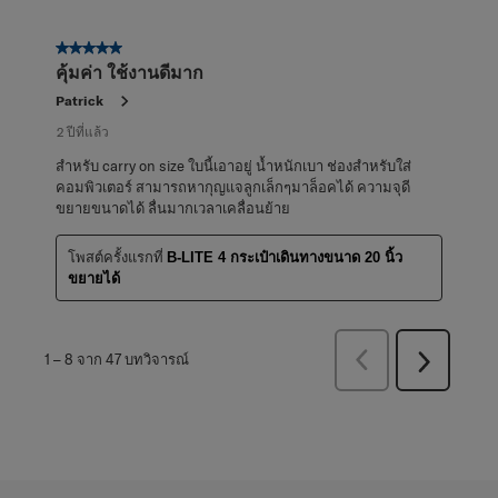
5 จาก 5 ดาว
คุ้มค่า ใช้งานดีมาก
Patrick
2 ปีที่แล้ว
สำหรับ carry on size ใบนี้เอาอยู่ น้ำหนักเบา ช่องสำหรับใส่
คอมพิวเตอร์ สามารถหากุญแจลูกเล็กๆมาล็อคได้ ความจุดี
ขยายขนาดได้ ลื่นมากเวลาเคลื่อนย้าย
โพสต์ครั้งแรกที่
B-LITE 4 กระเป๋าเดินทางขนาด 20 นิ้ว
ขยายได้
ก่อน
1
–
8 จาก 47
บทวิจารณ์
ถัด
หน้า
ไป
บท
บท
วิจารณ์
วิจารณ์