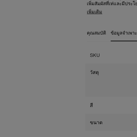
เพิ่มสัมผัสที่เท่และมีปร
ภายนอกแล้ว TOIIS XP ยั
Ball-bearing doub
เพิ่มเติม
ปลอดภัย และความคล่องตัวสูง
นุ่มนวลในการกลิ้งแ
คือเพื่อนที่ดีที่สุดของคุ
ขรุขระ
สีดำ สีเขียว สีงาช้าง แ
Larger & stronger 
คุณสมบัติ
ข้อมูลจำเพา
ของทิวทัศน์ธรรมชาติ
หนักได้ดีขึ้น
TSA combination l
ตลอดการเดินทาง
Anti-theft Zipper 
SKU
ปกป้องกระเป๋าเดิ
Expander/ขยายเพิ่ม
Multi-purpose adj
วัสดุ
ปรับเป็นกระเป๋าสะ
Stabilising Grooves
ได้มั่นคงและใช้เป
Multi-purpose adj
Double tube handle
สี
พร้อมที่จับด้านบน
ผ้าซับด้านในผลิตจ
Hanging Hook/ตะข
ขนาด