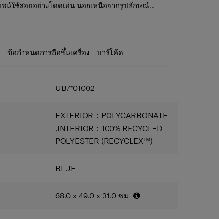
ะโยชน์ใช้สอยอย่างโดดเด่น นอกเหนือจากรูปลักษณ์
งได้รับการออกแบบให้มีฟังก์ชันการทำงาน ความ
le wheels/ระบบล้อคู่แบบลูกปืน เพลิดเพลินกับความ
สุด เพื่อให้คุณพร้อมที่จะเผชิญกับทุกสิ่งที่เกิดขึ้น นี่
ลลไหลรื่นไม่มีสะดุดและความคล่องตัวสูงบนพื้นที่
ณสำหรับการสำรวจอย่างมีสไต จากตัวเลือกสี 4 สี ได้แก่
ละสีน้ำเงิน โดยแต่ละสีได้รับแรงบันดาลใจจากความงาม
back wheels/ล้อหลังใหญ่ขึ้นและแข็งแรงขึ้น รองรับน้ำ
ะ
ข้อกำหนดการถือขึ้นเครื่อง
บาร์โค้ด
ock/ระบบล็อค TSA เพื่อให้ทรัพย์สินของคุณปลอดภัย
/ซิปคู่ป้องกันการโจรกรรม ซิปแข็งแรงทนทานที่ช่วย
UB7*01002
นทางของคุณ
ความจุ เพิ่มความจุได้มากขึ้นทุกครั้งที่คุณต้องการ
ustable straps/ช่องแบ่งช่องเก็บของด้านใน สามรถ
EXTERIOR：POLYCARBONATE
พายข้างได้
,INTERIOR：100% RECYCLED
/ร่องสี่ร่องที่ด้านนอกบริเวณด้านหลังใช้เป็นที่ตังกับพื้น
POLYESTER (RECYCLEX™)
็นโต๊ะรับประทานอาหาร
ustable straps/สายรัดสัมภาระแบบปรับระดับได้
/คันชักแบบท่อคู่ คันชักแบบท่อคู่ปรับได้ 3 ระดับ
BLUE
าก PET RECYCLEX ™ ที่เป็นมิตรต่อสิ่งแวดล้อม
อแขวนอเนกประสงค์ที่ด้านข้างของกระเป๋า
68.0 x 49.0 x 31.0
ซม