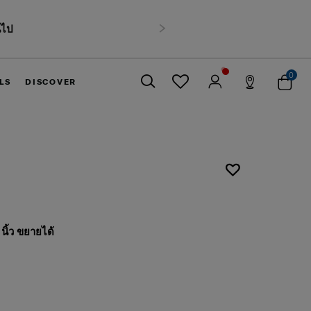
นไป
ถัดไป
0
LS
DISCOVER
ปิด
นิ้ว ขยายได้