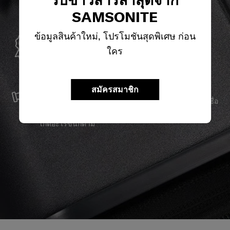
SAMSONITE
ข้อมูลสินค้าใหม่, โปรโมชันสุดพิเศษ ก่อน
การรับประกันทั่วโลก
ใคร
Samsonite รับประกันการใช้งานทั่วโลก เพื่อให้มั่นใจว่า
ผลิตภัณฑ์ Samsonite ของคุณจะอยู่เคียงข้างคุณเสมอ
บริการและซ่อมแซม
สมัครสมาชิก
เราผลิตสินค้าด้วยวัสดุที่ดีที่สุด พร้อมบริการสนับสนุนที่เชื่อ
ถือได้ เพื่อให้คุณก้าวไปข้างหน้าได้อย่างราบรื่น ไม่ว่าจะ
เกิดอะไรขึ้นก็ตาม