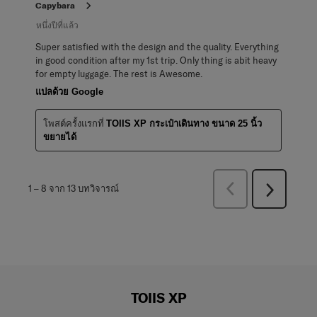
Capybara
หนึ่งปีที่แล้ว
Super satisfied with the design and the quality. Everything
in good condition after my 1st trip. Only thing is abit heavy
for empty luggage. The rest is Awesome.
แปลด้วย Google
โพสต์ครั้งแรกที่
TOIIS XP กระเป๋าเดินทาง ขนาด 25 นิ้ว
ขยายได้
ก่อน
1
–
8 จาก 13
บทวิจารณ์
ถัด
หน้า
ไป
บท
บท
วิจารณ์
วิจารณ์
TOIIS XP