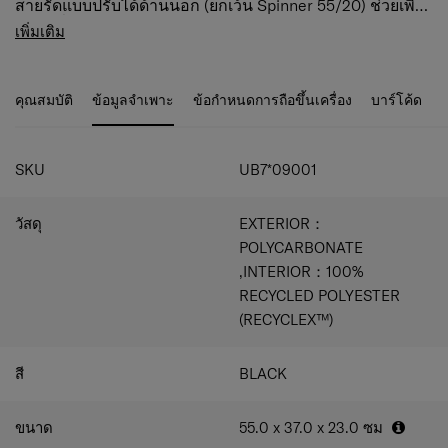
สายรัดแบบปรับได้ด้านนอก (ยกเว้น Spinner 55/20) ช่วยเพิ่ม
สัมผัสที่เท่และมีประโยชน์ใช้สอยอย่างโดดเด่น นอกเหนือจาก
Ball-bearing double wheels/ระบบล้อคู่แบบลูกปืน
เพิ่มเติม
รูปลักษณ์ภายนอกแล้ว TOIIS XP ยังได้รับการออกแบบให้มี
เพลิดเพลินกับความนุ่มนวลในการกลิ้งแลลไหลรื่นไม่มี
ฟังก์ชันการทำงาน ความปลอดภัย และความคล่องตัวสูงสุด
สะดุดและความคล่องตัวสูงบนพื้นที่ขรุขระ
เพื่อให้คุณพร้อมที่จะเผชิญกับทุกสิ่งที่เกิดขึ้น นี่คือเพื่อนที่ดี
TSA combination lock/ระบบล็อค TSA เพื่อให้ทรัพย์สิน
คุณสมบัติ
ข้อมูลจำเพาะ
ข้อกำหนดการถือขึ้นเครื่อง
บาร์โค้ด
ที่สุดของคุณสำหรับการสำรวจอย่างมีสไต จากตัวเลือกสี 4 สี
ของคุณปลอดภัยตลอดการเดินทาง
ได้แก่ สีดำ สีเขียว สีงาช้าง และสีน้ำเงิน โดยแต่ละสีได้รับแรง
Anti-theft Zipper /ซิปคู่ป้องกันการโจรกรรม ซิปแข็ง
บันดาลใจจากความงามของทิวทัศน์ธรรมชาติ
แรงทนทานที่ช่วยปกป้องกระเป๋าเดินทางของคุณ
Expander/ขยายเพิ่มความจุ เพิ่มความจุได้มากขึ้นทุก
SKU
UB7*09001
ครั้งที่คุณต้องการ
Multi-purpose adjustable straps/ช่องแบ่งช่องเก็บ
วัสดุ
EXTERIOR：
ของด้านใน สามรถปรับเป็นกระเป๋าสะพายข้างได้
Stabilising Grooves/ร่องสี่ร่องที่ด้านนอกบริเวณด้าน
POLYCARBONATE
หลังใช้เป็นที่ตังกับพื้นได้มั่นคงและใช้เป็นโต๊ะรับ
,INTERIOR：100%
ประทานอาหาร
RECYCLED POLYESTER
Multi-purpose adjustable straps/สายรัดสัมภาระแบบ
(RECYCLEX™)
ปรับระดับได้
Double tube handle/คันชักแบบท่อคู่ คันชักแบบท่อคู่
ปรับได้ 3 ระดับ พร้อมที่จับด้านบน
สี
BLACK
ผ้าซับด้านในผลิตจาก PET RECYCLEX ™ ที่เป็นมิตรต่อ
สิ่งแวดล้อม
ขนาด
55.0 x 37.0 x 23.0
ซม