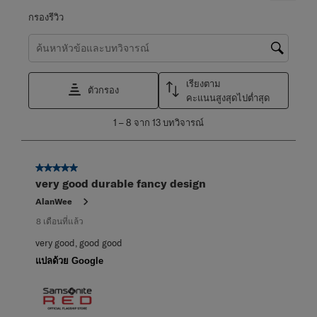
กรองรีวิว
ค้นหาหัวข้อและตรวจสอบภูมิภาคการค้นหา
เรียงตาม
ตัวกรอง
คะแนนสูงสุดไปต่ำสุด
1
1
–
8 จาก 13
บทวิจารณ์
ถึง
8
จาก
5 จาก 5 ดาว
13
very good durable fancy design
บท
วิจารณ์
AlanWee
8 เดือนที่แล้ว
very good, good good
แปลด้วย Google