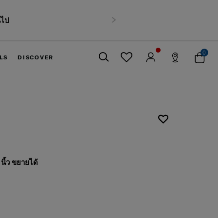
นไป
ถัดไป
0
LS
DISCOVER
ปิด
นิ้ว ขยายได้