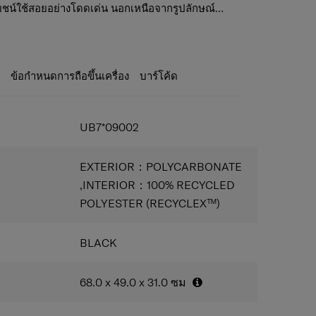
ะโยชน์ใช้สอยอย่างโดดเด่น นอกเหนือจากรูปลักษณ์
งได้รับการออกแบบให้มีฟังก์ชันการทำงาน ความ
le wheels/ระบบล้อคู่แบบลูกปืน เพลิดเพลินกับความ
สุด เพื่อให้คุณพร้อมที่จะเผชิญกับทุกสิ่งที่เกิดขึ้น นี่
ลลไหลรื่นไม่มีสะดุดและความคล่องตัวสูงบนพื้นที่
ณสำหรับการสำรวจอย่างมีสไต จากตัวเลือกสี 4 สี ได้แก่
ละสีน้ำเงิน โดยแต่ละสีได้รับแรงบันดาลใจจากความงาม
back wheels/ล้อหลังใหญ่ขึ้นและแข็งแรงขึ้น รองรับน้ำ
ะ
ข้อกำหนดการถือขึ้นเครื่อง
บาร์โค้ด
ock/ระบบล็อค TSA เพื่อให้ทรัพย์สินของคุณปลอดภัย
/ซิปคู่ป้องกันการโจรกรรม ซิปแข็งแรงทนทานที่ช่วย
UB7*09002
นทางของคุณ
ความจุ เพิ่มความจุได้มากขึ้นทุกครั้งที่คุณต้องการ
ustable straps/ช่องแบ่งช่องเก็บของด้านใน สามรถ
EXTERIOR：POLYCARBONATE
พายข้างได้
,INTERIOR：100% RECYCLED
/ร่องสี่ร่องที่ด้านนอกบริเวณด้านหลังใช้เป็นที่ตังกับพื้น
POLYESTER (RECYCLEX™)
็นโต๊ะรับประทานอาหาร
ustable straps/สายรัดสัมภาระแบบปรับระดับได้
/คันชักแบบท่อคู่ คันชักแบบท่อคู่ปรับได้ 3 ระดับ
BLACK
าก PET RECYCLEX ™ ที่เป็นมิตรต่อสิ่งแวดล้อม
อแขวนอเนกประสงค์ที่ด้านข้างของกระเป๋า
68.0 x 49.0 x 31.0
ซม