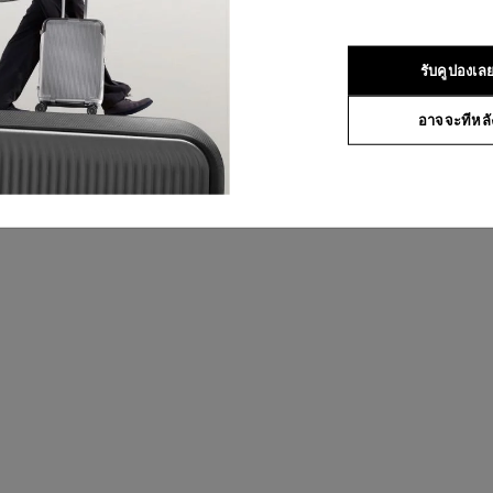
รับคูปองเล
อาจจะทีหลั