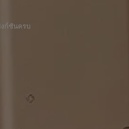
ังก์ชันครบ