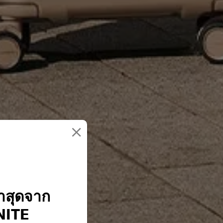
×
่าสุดจาก
ITE