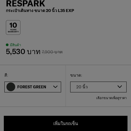
RESPARK
กระเป๋าเดินทาง ขนาด 20 นิ้ว L35 EXP
มีสินค้า
5,530 บาท
7,900 บาท
Select
เลือกขนาดของคุณ
Select
สี:
ขนาด:
20 นิ้ว
FOREST GREEN
เลือกขนาดเพื่อดูราคา
เพิ่มในรถเข็น