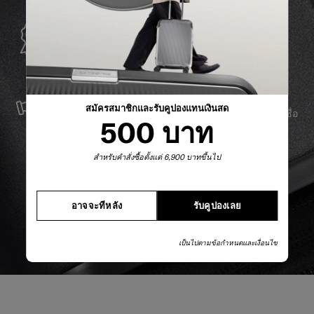
การรับประกันทั่วโลก
Samsonite รับประกันการใช้งานทั่วโลก เพื่อให้มั่นใจว่า
ผลิตภัณฑ์ Samsonite ของคุณจะอยู่เคียงข้างคุณเสมอ
บริการและซ่อมแซม
สมัครสมาชิกและรับคูปองแทนเงินสด
เราผลิตสินค้าด้วยวัสดุที่ดีที่สุด พร้อมบริการสนับสนุนที่เชื่อ
500 บาท
ถือได้ เพื่อให้คุณก้าวไปข้างหน้าได้อย่างราบรื่น ไม่ว่าจะ
เกิดอะไรขึ้นก็ตาม
สำหรับคำสั่งซื้อตั้งแต่ 6,900 บาทขึ้นไป
อาจจะทีหลัง
รับคูปองเลย
เป็นไปตามข้อกำหนดและเงื่อนไข