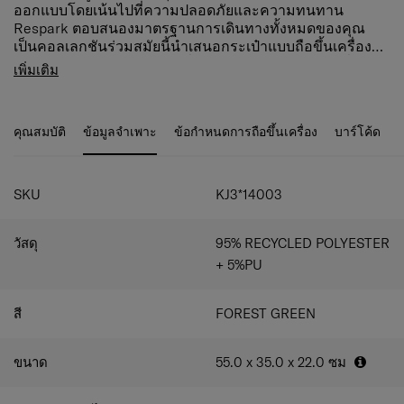
ออกแบบโดยเน้นไปที่ความปลอดภัยและความทนทาน
Respark ตอบสนองมาตรฐานการเดินทางทั้งหมดของคุณ
เป็นคอลเลกชันร่วมสมัยนี้นำเสนอกระเป๋าแบบถือขึ้นเครื่อง
และกระเป๋าเดินทางเช็คอิน ที่สะดวกสบายรูปแบบใหม่ที่หลาก
EXTERIOR
เพิ่มเติม
หลาย สินค้าทุกชิ้นทำจากวัสดุรีไซเคิล ซึ่งสนับสนุนกลยุทธ์
LOCK Cable lock TSA to allow safe travel to the US
'การเดินทางอย่างรับผิดชอบ' ของเรา
ZIPPERS
HANDLES Top & side handles
คุณสมบัติ
ข้อมูลจำเพาะ
ข้อกำหนดการถือขึ้นเครื่อง
บาร์โค้ด
WHEEL HANDLE Double tube
WHEELS 4 Wheels
WHEELS TYPE Shock and noise reducing
SKU
KJ3*14003
suspension wheels
EXTERIOR POCKETS 1 front pocket
EXPANDABLE
วัสดุ
95% RECYCLED POLYESTER
CABIN LUGGAGE
+ 5%PU
ADDRESS TAG Integrated ID tag
BOTTOM GRIP
สี
FOREST GREEN
INTERIOR
DIVIDER PAD In the bottom compartment
ขนาด
55.0 x 35.0 x 22.0
ซม
Cross ribbons
LAPTOP COMPARTMENT