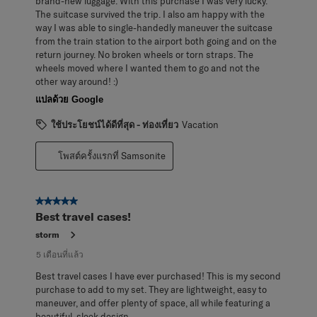
brand-new luggage. With this purchase I was very lucky.
The suitcase survived the trip. I also am happy with the
way I was able to single-handedly maneuver the suitcase
from the train station to the airport both going and on the
return journey. No broken wheels or torn straps. The
wheels moved where I wanted them to go and not the
other way around! :)
แปลด้วย Google
ใช้ประโยชน์ได้ดีที่สุด - ท่องเที่ยว
Vacation
โพสต์ครั้งแรกที่ Samsonite
5 จาก 5 ดาว
Best travel cases!
storm
5 เดือนที่แล้ว
Best travel cases I have ever purchased! This is my second
purchase to add to my set. They are lightweight, easy to
maneuver, and offer plenty of space, all while featuring a
beautiful, sleek design.