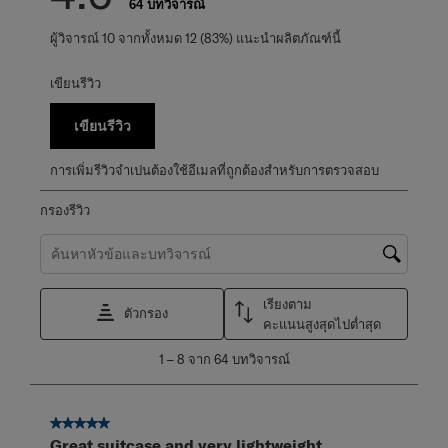
64 บทวิจารณ์
ผู้วิจารณ์ 10 จากทั้งหมด 12 (83%) แนะนำผลิตภัณฑ์นี้
เขียนรีวิว
เขียนรีวิว
การเพิ่มรีวิวจำเปนต้องใช้อีเมลที่ถูกต้องสำหรับการตรวจสอบ
กรองรีวิว
ค้นหาหัวข้อและตรวจสอบภูมิภาคการค้นหา
เรียงตาม
ตัวกรอง
คะแนนสูงสุดไปต่ำสุด
1
1
–
8 จาก 64
บทวิจารณ์
ถึง
8
จาก
5 จาก 5 ดาว
64
Great suitcase and very lightweight