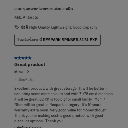
ถาม:
จุดหมายปลายทางแห่งความฝัน
ตอบ:
Antarctic
ข้อดี
High Quality, Lightweight, Good Capacity
โพสต์ครั้งแรกที่
RESPARK SPINNER 82/31 EXP
5 จาก 5 ดาว
Great product
Minu
4 เดือนที่แล้ว
Excellent product, with great storage . It will be better if
can bring some more colours and with 71/78 cm dimension
it will be great. 82 /31 is too big for small family . 71cm /
78cm will be great in Respark category . It’s 10 years
warranty extra boon. Very good value for money though.
Thank you for making such a good product with good
discount options . Thank you