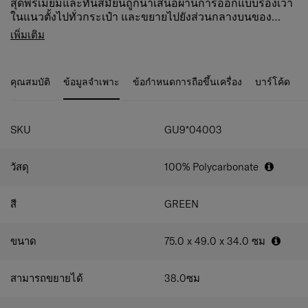
สุดพรีเมี่ยมและทันสมัยนี้ถูกนำเสนอผ่านการออกแบบร่องเว้า
ในแนวตั้งไปทั่วกระเป๋า และขยายไปยังส่วนกลางบนของ
กระเป๋า, โลโก้, คันชักกระเป๋าและรายละเอียดล้อต่างๆ เหมาะ
คุณสมบัติ:
เพิ่มเติม
สำหรับขาช้อป ด้วยลุคที่มีความมินิมอล แต่ให้คุณสมบัติการ
Aero-Trac™ ระบบกันสะเทือนล้อที่ออกแบบมาเพื่อดูด
จัดเก็บและจัดระเบียบที่ดีเยี่ยม.
ซับแรงกระแทก ช่วยให้การเคลื่อนไหวมีความลื่นไหล
แม้ลากบนพื้นผิวที่ไม่สม่ำเสมอ
คุณสมบัติ
ข้อมูลจำเพาะ
ข้อกำหนดการถือขึ้นเครื่อง
บาร์โค้ด
การดีไซน์แบบตะขอเกี่ยวที่ด้านหน้า เหมาะสำหรับของ
ที่มีน้ำหนัก 3-5 กก.
ซิปป้องกันการโจรกรรมแบบสองชั้น, การป้องกันแบบ
สองเท่า สบายใจขึ้นเป็นเท่าตัว
SKU
GU9*04003
ด้ามจับด้านข้าง และที่นั่งมุมด้านข้างป้องกันการชน
ช่องแบ่งภายในที่สามารถถอดแยกได้, ช่องผ้าตาข่าย
วัสดุ
100% Polycarbonate
และตะขอเกี่ยวที่ช่องแบ่งต่างๆ
มาพร้อมกระเป๋าบรรจุและกระเป๋ารองเท้า
ช่องแยกกระเป๋าเป็นสัดส่วน
สี
GREEN
รหัสล็อคแบบ TSA combination lock
แผงกันสัมภาระสามารถถอดออกได้
Cross Ribbons สายรัดสัมภาระแบบไขว้​
ขนาด
75.0 x 49.0 x 34.0
ซม
สามารถขยายได้
38.0
ซม