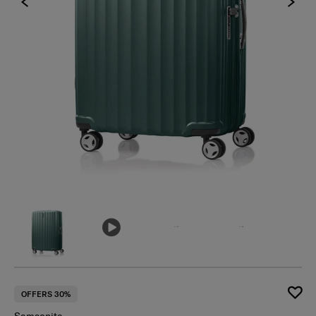
เ
OFFERS 30%
Samsonite