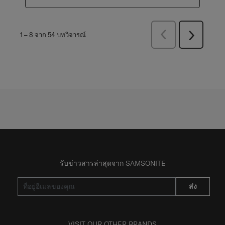
ก่อน
1
–
8 จาก 54
บทวิจารณ์
ถัด
หน้า
ไป
บท
บท
วิจารณ์
วิจารณ์
รับข่าวสารล่าสุดจาก SAMSONITE
ส่ง
VISIT OUR OTHER BRANDS