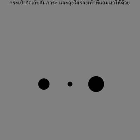
กระเป๋าจัดเก็บสัมภาระ และถุงใส่รองเท้าที่แถมมาให้ด้วย