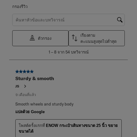
กรองรีวิว
ค้นหาหัวข้อและตรวจสอบภูมิภาคการค้นหา
เรียงตาม
ตัวกรอง
คะแนนสูงสุดไปต่ำสุด
1
1
–
8 จาก 54
บทวิจารณ์
ถึง
8
จาก
5 จาก 5 ดาว
54
Sturdy & smooth
บท
วิจารณ์
JS
9 เดือนที่แล้ว
Smooth wheels and sturdy body
แปลด้วย Google
โพสต์ครั้งแรกที่
ENOW กระเป๋าเดินทางขนาด 25 นิ้ว ขยาย
ขนาดได้