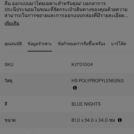
ลีน ออกแบบมาโดยเฉพาะสำหรับคุณ! บอกลาการ
ประนีประนอมในขณะที่จัดกระเป๋าเดินทางของคุณด้วยความ
สามารถในการขยายและการออกแบบกล่องที่มีรายละเอียดสี
เงิน เพลิดเพลินกับการเดินทางที่ไร้กังวลด้วยคุณสมบัติ
คุณสมบัติสินค้า
เพิ่มเติม
มากมาย เช่น ล้อกันสะเทือน ที่จับท่อคู่ และตัวล็อค TSA®* ใน
ล็อค Combi ล็อคด้วย TSA เพื่อให้เดินทางไป
ตัวพร้อมพอร์ต USB Type A & C สำหรับกระเป๋าขนาด 20 นิ้ว
สหรัฐอเมริกาได้อย่างปลอดภัย
การตกแต่งภายในที่โดดเด่นและล้างทำความสะอาดได้ซึ่งทำ
เส้นซิปแบบกลับด้าน
คุณสมบัติ
ข้อมูลจำเพาะ
ข้อกำหนดการถือขึ้นเครื่อง
บาร์โค้ด
จากขวดพลาสติก PET รีไซเคิลนั้นมีความพิเศษเพียงเล็กน้อย
มือจับด้านบน ด้านข้าง
เท่านั้น การตกแต่งภายในที่ใช้งานได้จริงประกอบด้วยตัวแบ่ง
ที่จับคันชักแบบท่อคู่
แบบตายตัวพร้อมกระเป๋าสองช่องและสายรัด
ล้อ 4 ล้อคู่ รบบโช๊คและล้อลดเสียงรบกวน
SKU
KJ1*01004
สามารถขยายขนาดเพื่อเพิ่มความจุได้
แท็กที่อยู่ แท็ก ID แบบบูรณาการบริเวณใต้คันชัก
เป็นมิตรกับสิ่งแวดล้อม
วัสดุ
HS POLYPROPYLENE(INJ)
ช่องล่างพร้อมสายรัด
ช่องด้านบนมีแผ่นแบ่ง
แผ่นแบ่งช่องด้านบน มีกระเป๋า
สายรัดกระเป๋าในช่องด้านล่าง
สี
BLUE NIGHTS
ขนาด
81.0 x 54.0 x 34.0
ซม