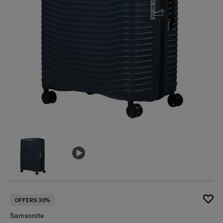
เ
OFFERS 30%
Samsonite