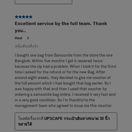
5 จาก 5 ดาว
Excellent service by the full team. Thank
you..
Hasi
หนึ่งเดือนที่แล้ว
I bought one bag from Samsonite from the store the one
Bangkok. Within five months I got it repaired twice
because the zip had a problem. When I took it for the third
time I asked for the refund or for the new Bag. After
around eight weeks, they decided to give me voucher of
the full amount which I had bought that bag earlier. So I
was happy with that and then I used that voucher by
ordering a samsonite bag online. I received it very fast and
in a very good condition. So I’m thankful to the
management team who agreed to issue me this voucher.
โพสต์ครั้งแรกที่
UPSCAPE กระเป๋าเดินทางขนาด 30 นิ้ว
ขยายได้