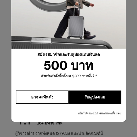
รีวิวผลิตภัณฑ์
บทวิจารณ์
คะแนนคร่าวๆ
เลือกแถวด้านล่างเพื่อกรองบทวิจารณ์
สมัครสมาชิกและรับคูปองแทนเงินสด
5 ดาว
ดาว
125
500 บาท
บทวิจารณ์125 บทท
4 ดาว
ดาว
13
บทวิจารณ์13 บทที
3 ดาว
ดาว
10
สำหรับคำสั่งซื้อตั้งแต่ 6,900 บาทขึ้นไป
บทวิจารณ์10 บทที
2 ดาว
ดาว
11
บทวิจารณ์11 บทที
1 ดาว
ดาว
25
บทวิจารณ์25 บทที
อาจจะทีหลัง
รับคูปองเลย
คะแนนรวม
4.1
เป็นไปตามข้อกำหนดและเงื่อนไข
184 บทวิจารณ์
ผู้วิจารณ์ 11 จากทั้งหมด 12 (92%) แนะนำผลิตภัณฑ์นี้