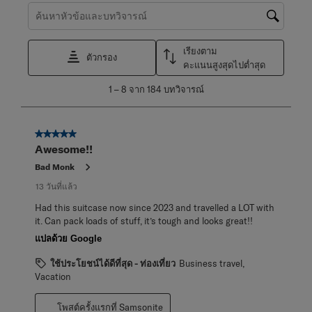
ค้นหาหัวข้อและตรวจสอบภูมิภาคการค้นหา
เรียงตาม
ตัวกรอง
คะแนนสูงสุดไปต่ำสุด
1
1
–
8 จาก 184
บทวิจารณ์
ถึง
8
จาก
5 จาก 5 ดาว
184
Awesome!!
บท
วิจารณ์
Bad Monk
13 วันที่แล้ว
Had this suitcase now since 2023 and travelled a LOT with
it. Can pack loads of stuff, it’s tough and looks great!!
แปลด้วย Google
ใช้ประโยชน์ได้ดีที่สุด - ท่องเที่ยว
Business travel,
Vacation
โพสต์ครั้งแรกที่ Samsonite