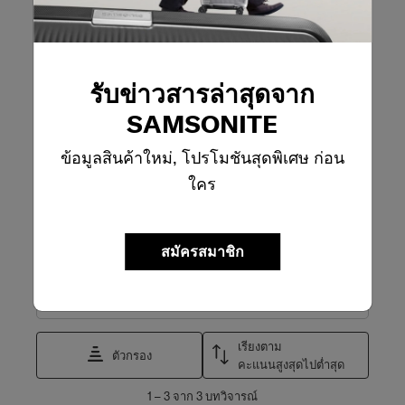
1 ดาว
ดาว
0
บทวิจารณ์0 บทที่
คะแนนรวม
5.0
รับข่าวสารล่าสุดจาก
3 บทวิจารณ์
SAMSONITE
เขียนรีวิว
ข้อมูลสินค้าใหม่, โปรโมชันสุดพิเศษ ก่อน
ใคร
เขียนรีวิว
การเพิ่มรีวิวจำเปนต้องใช้อีเมลที่ถูกต้องสำหรับการตรวจสอบ
สมัครสมาชิก
กรองรีวิว
ค้นหาหัวข้อและตรวจสอบภูมิภาคการค้นหา
เรียงตาม
ตัวกรอง
คะแนนสูงสุดไปต่ำสุด
1
1
–
3 จาก 3
บทวิจารณ์