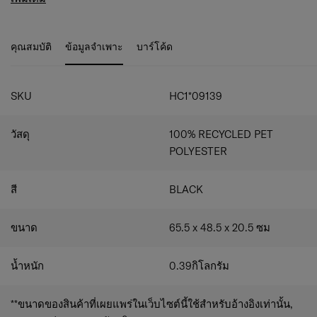
ในด้านสไตล์ ฟังก์ชันการใช้งาน และความน่าเชื่อถือ ทุกรุ่น
พื้นผิวยับยั้งแบคทีเรีย
ผ่านการทดสอบความทนทานอย่างเข้มงวดจากแซมโซไนต์
ทำความสะอาดง่าย
มอบความมั่นใจให้กับนักเดินทางว่าอุปกรณ์เสริมที่เลือกใช้มี
สายรัดยึดได้
คุณสมบัติ
ข้อมูลจำเพาะ
บาร์โค้ด
ทั้งความทนทานและสวยงามในเวลาเดียวกัน
คงทนมากขึ้น
สามารถพับเก็บได้
SKU
HC1*09139
วัสดุ
100% RECYCLED PET
POLYESTER
สี
BLACK
ขนาด
65.5 x 48.5 x 20.5
ซม
น้ำหนัก
0.39
กิโลกรัม
**ขนาดของสินค้าที่เผยแพร่ในเว็บไซต์นี้ใช้สำหรับอ้างอิงเท่านั้น,