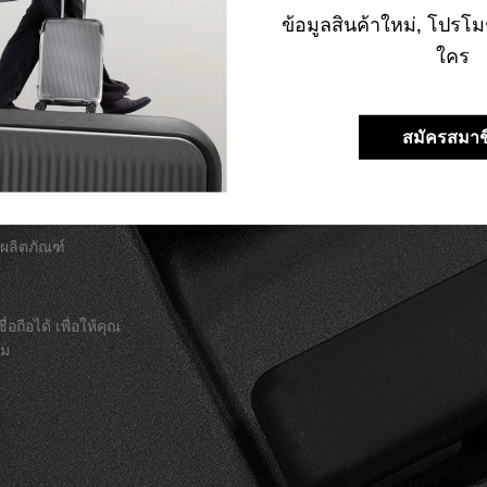
ข้อมูลสินค้าใหม่, โปรโม
ใคร
สมัครสมาช
าผลิตภัณฑ์
่อถือได้ เพื่อให้คุณ
าม