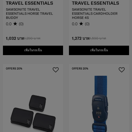
TRAVEL ESSENTIALS
TRAVEL ESSENTIALS
SAMSONITE TRAVEL
SAMSONITE TRAVEL
ESSENTIALS HORSE TRAVEL
ESSENTIALS CARDHOLDER
BUDDY
HORSE 4S
0.0
(0)
0.0
(0)
1,032 บาท
1,290 บาท
1,272 บาท
1,590 บาท
เพิ่มในรถเข็น
เพิ่มในรถเข็น
OFFERS 20%
OFFERS 20%