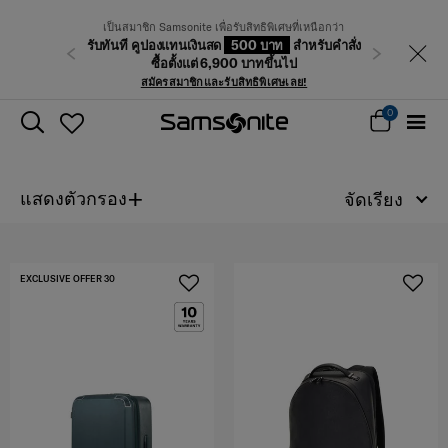
เป็นสมาชิก Samsonite เพื่อรับสิทธิพิเศษที่เหนือกว่า
รับทันที คูปองแทนเงินสด
500 บาท
สำหรับคำสั่ง
ก่อนหน้า
ถัดไป
ซื้อตั้งแต่ 6,900 บาทขึ้นไป
สมัครสมาชิกและรับสิทธิพิเศษเลย!
0
+
แสดงตัวกรอง
จัดเรียง
EXCLUSIVE OFFER 30