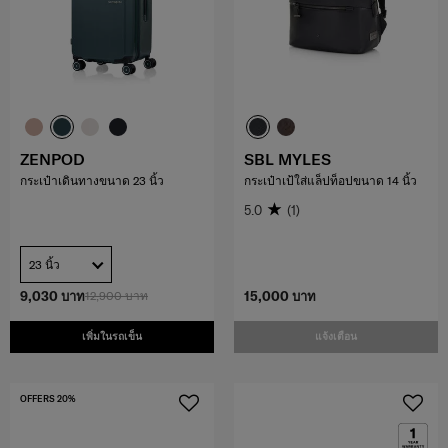
ZENPOD
SBL MYLES
กระเป๋าเดินทางขนาด 23 นิ้ว
กระเป๋าเป้ใส่แล็ปท็อปขนาด 14 นิ้ว
5.0
(1)
23 นิ้ว
9,030 บาท
12,900 บาท
15,000 บาท
เพิ่มในรถเข็น
แจ้งเตือน
OFFERS 20%