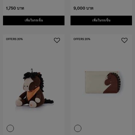
1,750 บาท
9,000 บาท
เพิ่มในรถเข็น
เพิ่มในรถเข็น
OFFERS 20%
OFFERS 20%