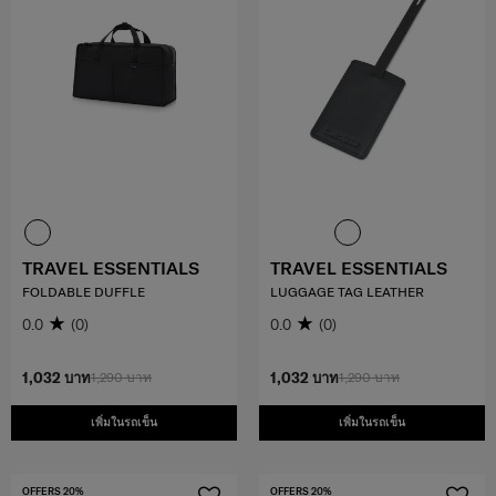
TRAVEL ESSENTIALS
TRAVEL ESSENTIALS
FOLDABLE DUFFLE
LUGGAGE TAG LEATHER
0.0
(0)
0.0
(0)
1,032 บาท
1,290 บาท
1,032 บาท
1,290 บาท
เพิ่มในรถเข็น
เพิ่มในรถเข็น
OFFERS 20%
OFFERS 20%