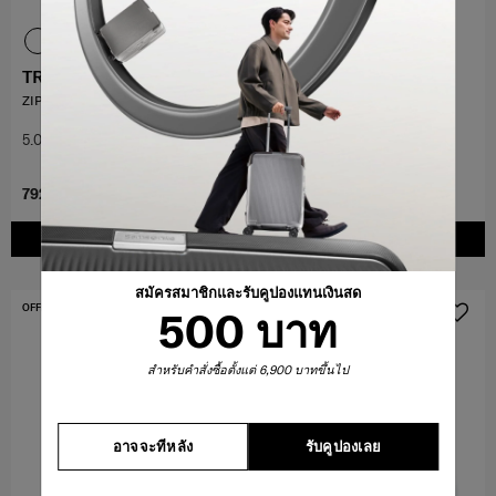
TRAVEL ESSENTIALS
TRAVEL ESSENTIALS
ZIPPED TRAVEL WALLET RFID
หมอนรองคอ M.FOAM C.GEL
PILLOW
5.0
(3)
5.0
(1)
792 บาท
990 บาท
1,032 บาท
1,290 บาท
เพิ่มในรถเข็น
เพิ่มในรถเข็น
สมัครสมาชิกและรับคูปองแทนเงินสด
OFFERS 20%
500 บาท
สำหรับคำสั่งซื้อตั้งแต่ 6,900 บาทขึ้นไป
อาจจะทีหลัง
รับคูปองเลย