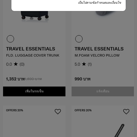
เป็นไปตามข้อกำหนดและเงื่อนไข
TRAVEL ESSENTIALS
TRAVEL ESSENTIALS
FLD. LUGGAGE COVER TRUNK
M.FOAM VELCRO PILLOW
0.0
(0)
5.0
(1)
1,352 บาท
1,690 บาท
990 บาท
เพิ่มในรถเข็น
แจ้งเตือน
OFFERS 20%
OFFERS 20%