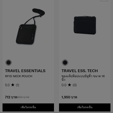
TRAVEL ESSENTIALS
TRAVEL ESS. TECH
RFID NECK POUCH
ซองแล็ปท็อปแบบมีหูหิ้ว ขนาด 16
นิ้ว
5.0
(1)
0.0
(0)
712 บาท
890 บาท
1,950 บาท
เพิ่มในรถเข็น
เพิ่มในรถเข็น