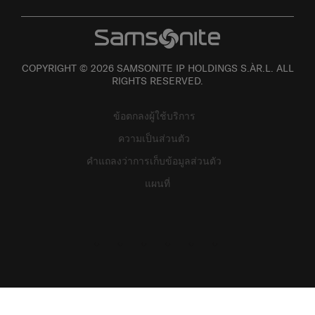
COPYRIGHT © 2026 SAMSONITE IP HOLDINGS S.ÀR.L. ALL
RIGHTS RESERVED.
ข้อตกลงผู้ใช้บริการ
ความเป็นส่วนตัว
คำแถลงว่าการเก็บข้อมูลส่วนตัว
แผนที่