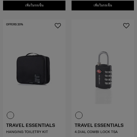
เพิ่มในรถเข็น
เพิ่มในรถเข็น
OFFERS 20%
TRAVEL ESSENTIALS
TRAVEL ESSENTIALS
HANGING TOILETRY KIT
4.DIAL COMBI LOCK TSA