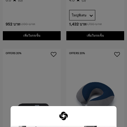
ใหญ่พิเศษ
952 บาท
1,190 บาท
1,432 บาท
1,790 บาท
เพิ่มในรถเข็น
เพิ่มในรถเข็น
OFFERS 20%
OFFERS 20%