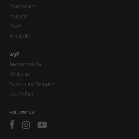
ร่วมงานกับเรา
ร่วมธุรกิจ
ร้านค้า
ความยั่งยืน
บัญชี
ติดตามการสั่งซื้อ
เข้าสู่ระบบ
โปรแกรมสมาชิกของเรา
แนะนำเพื่อน
FOLLOW US