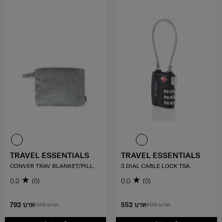
TRAVEL ESSENTIALS
TRAVEL ESSENTIALS
CONVER TRAV BLANKET/PILL.
3.DIAL CABLE LOCK TSA
0.0
(0)
0.0
(0)
792 บาท
990 บาท
552 บาท
690 บาท