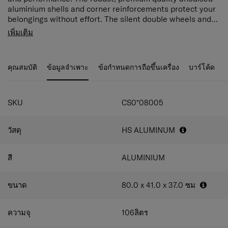
aluminium shells and corner reinforcements protect your
belongings without effort. The silent double wheels and
long double tube pull handle ensure smooth manoeuvring
เพิ่มเติม
and optimal comfort. Ease of mind is ensured with our
new locks with integrated TSA function whereas the
personalisation tag enables you to quickly customise
คุณสมบัติ
ข้อมูลจำเพาะ
ข้อกำหนดการถือขึ้นเครื่อง
บาร์โค้ด
your case.
SKU
CS0*08005
วัสดุ
HS ALUMINUM
สี
ALUMINIUM
ขนาด
80.0 x 41.0 x 37.0
ซม
ความจุ
106
ลิตร