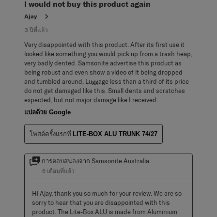
I would not buy this product again
Ajay
3 ปีที่แล้ว
Very disappointed with this product. After its first use it
looked like something you would pick up from a trash heap,
very badly dented. Samsonite advertise this product as
being robust and even show a video of it being dropped
and tumbled around. Luggage less than a third of its price
do not get damaged like this. Small dents and scratches
expected, but not major damage like I received.
แปลด้วย Google
โพสต์ครั้งแรกที่
LITE-BOX ALU TRUNK 74/27
การตอบสนองจาก Samsonite Australia
6 เดือนที่แล้ว
Hi Ajay, thank you so much for your review. We are so 
sorry to hear that you are disappointed with this 
product. The Lite-Box ALU is made from Aluminium 