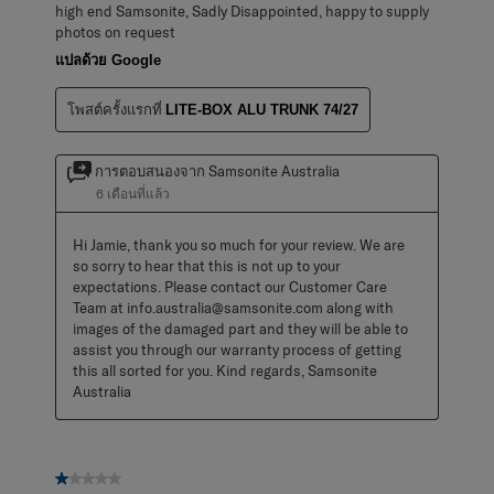
high end Samsonite, Sadly Disappointed, happy to supply
photos on request
แปลด้วย Google
โพสต์ครั้งแรกที่
LITE-BOX ALU TRUNK 74/27
การตอบสนองจาก Samsonite Australia
6 เดือนที่แล้ว
Hi Jamie, thank you so much for your review. We are 
so sorry to hear that this is not up to your 
expectations. Please contact our Customer Care 
Team at info.australia@samsonite.com along with 
images of the damaged part and they will be able to 
assist you through our warranty process of getting 
this all sorted for you. Kind regards, Samsonite 
Australia
1 จาก 5 ดาว