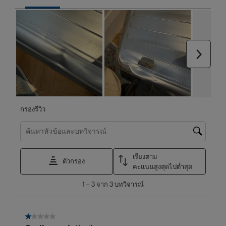
ถัดไป
กรองรีวิว
ค้นหาหัวข้อและตรวจสอบภูมิภาคการค้นหา
เรียงตาม
ตัวกรอง
คะแนนสูงสุดไปต่ำสุด
1
1
–
3 จาก 3
บทวิจารณ์
ถึง
3
จาก
1 จาก 5 ดาว
3