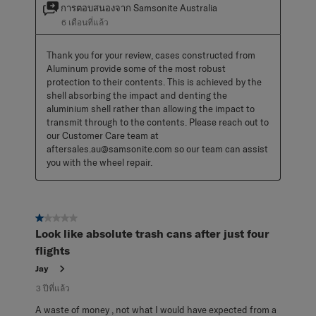
การตอบสนองจาก Samsonite Australia
6 เดือนที่แล้ว
Thank you for your review, cases constructed from 
Aluminum provide some of the most robust 
protection to their contents. This is achieved by the 
shell absorbing the impact and denting the 
aluminium shell rather than allowing the impact to 
transmit through to the contents. Please reach out to 
our Customer Care team at 
aftersales.au@samsonite.com so our team can assist 
you with the wheel repair.
1 จาก 5 ดาว
Look like absolute trash cans after just four
flights
Jay
3 ปีที่แล้ว
A waste of money , not what I would have expected from a