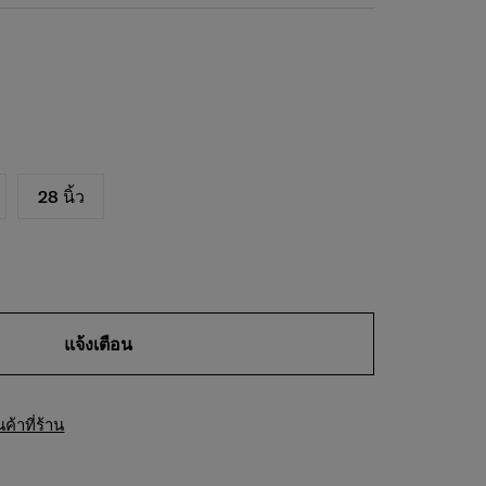
28 นิ้ว
แจ้งเตือน
้าที่ร้าน