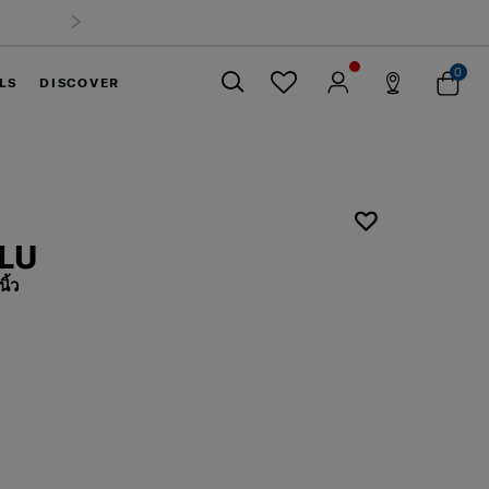
0
LS
DISCOVER
ปิด
ALU
ิ้ว