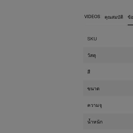
การปรับให้เหมาะกับความ
การออกแบบที่มีคว
สำหรับเก็บของและแผ่นแบ่
ป้ายกำกับที่อยู่ ที่ป
คุณอย่างระมัดระวัง เพื่อ
VIDEOS
ผลิตจาก Aluminium
คุณสมบัติ
ข้
ปลอดภัย กระเป๋าขนาดเล็
มุมกระเป๋าทำจากอ
ภายในคุณภาพสูงที่ให้สัมผั
รูปแบบ
กระเป๋ามาพร้อมระ
SKU
Administration) ซึ
ล้อ 4 ล้อคู่สามาร
และรวดเร็วทันใจ ไห
วัสดุ
คันชักแกนมือจับท
สามารถปรับระดับก
หูหิ้ว 2 ข้าง สามา
สี
Monogram tag
ที่จับแบบคู่ ยืดออก
สองพร้อมฟังก์ชัน
ขนาด
ที่จับด้านบนและด้
หมุดย้ำปั้มสัญลักษณ
ความจุ
ซับในคุณภาพสูงพร้อ
น้ำหนัก