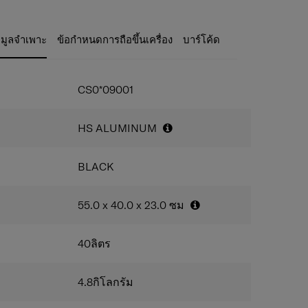
ต้องการของคุณและอีกมากมาย ช่องทั้งสองมีสายรัด
ามทนทานทำจากอลูมิเนียม anodise
งที่ถอดออกได้ ช่วยให้คุณบรรจุและบีบอัดสิ่งของของ
รับแต่งได้
จัดเก็บสิ่งจำเป็นสำหรับการเดินทางที่เหลือของคุณอย่าง
 ทั้งใบ
อมูลจำเพาะ
ข้อกำหนดการถือขึ้นเครื่อง
บาร์โค้ด
กและใหญ่ได้รับการคาดหมายไว้ทั้งหมดทำจากผ้าบุ
ะลูมิเนียมเพิ่มความคงทนและแข็งแรงในการใช้งานทุก
สนุ่ม
บบล็อกแบบ TSA (Tranportation Security
CS0*09001
่งเป็นตัวล็อกที่ได้มาตรฐานระดับโลก
ถหมุนได้ 360° ทำให้ลากกระเป๋าไปมาได้อย่างคล่องตัว
ลลื่น ไม่มีสะดุด
HS ALUMINUM
ำจากอลูมิเนียมคุณภาพสูง แข็งแรง ทนทาน และ
ารใช้งานได้
รถถือได้ทั้งแนวตั้งและแนวนอน
BLACK
เพื่อให้เดินทางได้อย่างราบรื่นเมื่อบรรทุกสัมภาระใบที่
ปลอกสวมอัจฉริยะที่ด้านบนของกระเป๋าของคุณ
55.0 x 40.0 x 23.0
ซม
านข้างและเท้าด้านข้างที่สะดวกสบาย
์ Samsonite: ตัวล็อค หูหิ้ว หมุดย้ำ
40
ลิตร
มสัมผัสที่นุ่มมือ
4.8
กิโลกรัม