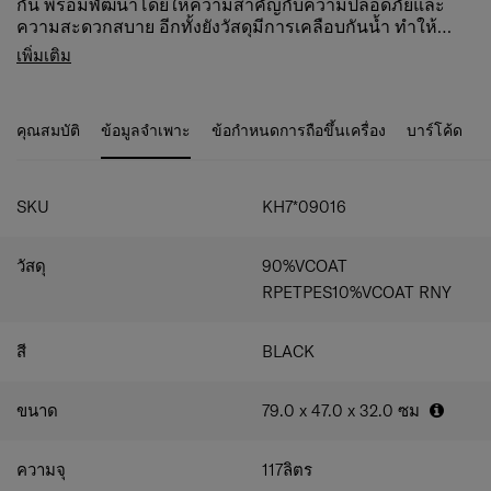
กัน พร้อมพัฒนาโดยให้ความสำคัญกับความปลอดภัยและ
ความสะดวกสบาย อีกทั้งยังวัสดุมีการเคลือบกันน้ำ ทำให้
เหมาะสำหรับการผจญภัยกลางแจ้งหรือการสำรวจในเมืองไม่
C-shape front compartment: Pack and access your
เพิ่มเติม
ว่าจะฝนตกหรือแดดออก นอกจากนี้ Ecodiver ยังผลิตจากวัสดุ
belongings easily.
รีไซเคิลและสอดคล้องกับ "Responsible Journey" ของ
Practical interior: Packing is simple with a spacious
Samsonite อย่างสมบูรณ์
interior equipped with a mesh divider pocket and
คุณสมบัติ
ข้อมูลจำเพาะ
ข้อกำหนดการถือขึ้นเครื่อง
บาร์โค้ด
webbing straps to secure belongings.
TSA combination lock: Ensure that your belongings
stay safe and secure always.
360° handles: Top, side and bottom handles provide
SKU
KH7*09016
more carrying flexibility and comfort.
Rich interior organization: An additional front
วัสดุ
90%VCOAT
compartment and multiple pockets provide versatile
storage options.
RPETPES10%VCOAT RNY
สี
BLACK
ขนาด
79.0 x 47.0 x 32.0
ซม
ความจุ
117
ลิตร