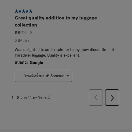
5 จาก 5 ดาว
Great quality addition to my luggage
collection
นิรนาม
2 ปีที่แล้ว
Was delighted to add a spinner to my (now discontinued)
Paradiver luggage. Quality is excellent.
แปลด้วย Google
โพสต์ครั้งแรกที่ Samsonite
ก่อน
1
–
8 จาก 14
บทวิจารณ์
ถัด
หน้า
ไป
บท
บท
วิจารณ์
วิจารณ์