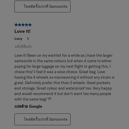
โพสต์ครั้งแรกที่ Samsonite
5 จาก 5 ดาว
Love it!
Lucy
หนึ่งปีที่แล้ว
Love it! Been on my wishlist for a while as j have the larger
samsonite in the same colours but when it came to either
paying for large luggage on my next flight or getting this, I
chose this! I feel it was a wise choice. Great bag. Love
having the 4 wheels so manoeuvring it without any strain is
great. Definitely prefer this than 2 wheels. Good pockets
and storage. Great colour and waterproof too. Very happy
and would recommend it but don't want too many people
with the same bag! ??
แปลด้วย Google
โพสต์ครั้งแรกที่ Samsonite