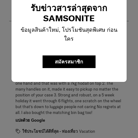
คะแนนสูงสุดไปต่ำสุด
รับข่าวสารล่าสุดจาก
1
1
–
8 จาก 14
บทวิจารณ์
SAMSONITE
ถึง
8
จาก
ข้อมูลสินค้าใหม่, โปรโมชันสุดพิเศษ ก่อน
5 จาก 5 ดาว
14
ใคร
Great features - excellent case
บท
วิจารณ์
Soozle09
5 เดือนที่แล้ว
สมัครสมาชิก
I’ve just come been on holiday for 5 weeks with the
Ecodiver Spinner Duffle and it’s proved it’s worth! What
did I like? 1. Its moveability, was so easy to wheel along with
one hand and that was with a 7kg hodall on top 2. The
many handles on it, made it easy to pickup no matter the
position of your case 3. Strong and robust, on a 5 week
holiday it went through 6 flights, one scratch on the wheel
but that’s down to luggage people not caring No regrets at
all. I also bought the matching bin bag too!
แปลด้วย Google
ใช้ประโยชน์ได้ดีที่สุด - ท่องเที่ยว
Vacation