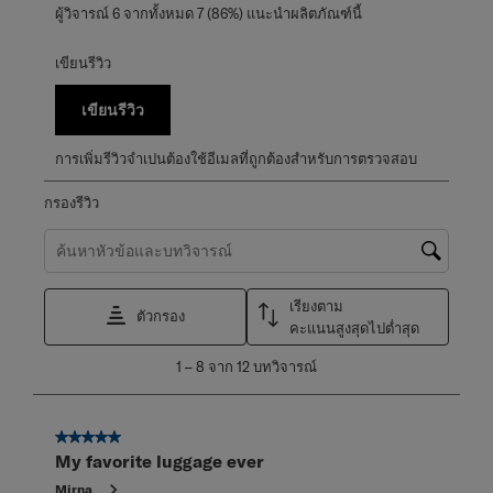
ผู้วิจารณ์ 6 จากทั้งหมด 7 (86%) แนะนำผลิตภัณฑ์นี้
เขียนรีวิว
เขียนรีวิว
การเพิ่มรีวิวจำเปนต้องใช้อีเมลที่ถูกต้องสำหรับการตรวจสอบ
กรองรีวิว
ค้นหาหัวข้อและตรวจสอบภูมิภาคการค้นหา
เรียงตาม
ตัวกรอง
คะแนนสูงสุดไปต่ำสุด
1
1
–
8 จาก 12
บทวิจารณ์
ถึง
8
จาก
5 จาก 5 ดาว
12
My favorite luggage ever
บท
วิจารณ์
Mirna