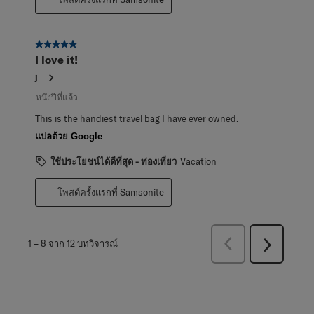
5 จาก 5 ดาว
I love it!
j
หนึ่งปีที่แล้ว
This is the handiest travel bag I have ever owned.
แปลด้วย Google
ใช้ประโยชน์ได้ดีที่สุด - ท่องเที่ยว
Vacation
โพสต์ครั้งแรกที่ Samsonite
ก่อน
1
–
8 จาก 12
บทวิจารณ์
ถัด
หน้า
ไป
บท
บท
วิจารณ์
วิจารณ์