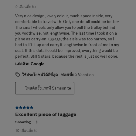
9 เดือนที่แล้ว
Very nice design, lovely colour, much space inside, very
comfortable to travel with. Only one detail could be better:
The small wheels only allow you to pull the trolley behind
you widthwise, not lengthwise. The last time I took it on a
plane as carry-on luggage, the aisle was too narrow, so I
had to lift it up and carry it lengthwise in front of me to my
seat. If this detail could be improved, everything would be
perfect. Still 5 stars, because the rest is just so well done.
แปลด้วย Google
ใช้ประโยชน์ได้ดีที่สุด - ท่องเที่ยว
Vacation
โพสต์ครั้งแรกที่ Samsonite
5 จาก 5 ดาว
Excellent piece of luggage
Snowdog
10 เดือนที่แล้ว