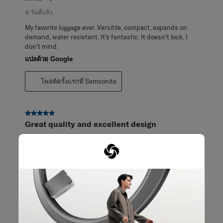
8 วันที่แล้ว
My favorite luggage ever. Versitile, compact, expands on
demand, water resistant. It's fantastic. It doesn't lock, I
don't mind.
แปลด้วย Google
โพสต์ครั้งแรกที่ Samsonite
5 จาก 5 ดาว
Great quality and excellent design
Foldinglikeagoodun
หนึ่งเดือนที่แล้ว
Really good quality and folds up to a small size for storage.
Lots of thoughtful features included. Ability to stand up
properly and not topple over is great and much better than
other suitcases I own.
แปลด้วย Google