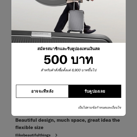
ใช้ประโยชน์ได้ดีที่สุด - ท่องเที่ยว
Business travel
โพสต์ครั้งแรกที่ Samsonite
5 จาก 5 ดาว
Smart and Flexible
Shags92
สมัครสมาชิกและรับคูปองแทนเงินสด
500 บาท
2 เดือนที่แล้ว
A smart and flexible travel bag from the premier bag
สำหรับคำสั่งซื้อตั้งแต่ 6,900 บาทขึ้นไป
company in the world. Whats not to like
แปลด้วย Google
อาจจะทีหลัง
รับคูปองเลย
โพสต์ครั้งแรกที่ Samsonite
เป็นไปตามข้อกำหนดและเงื่อนไข
5 จาก 5 ดาว
Beautiful design, much space, great idea the
flexible size
Ilikebeautifulthings