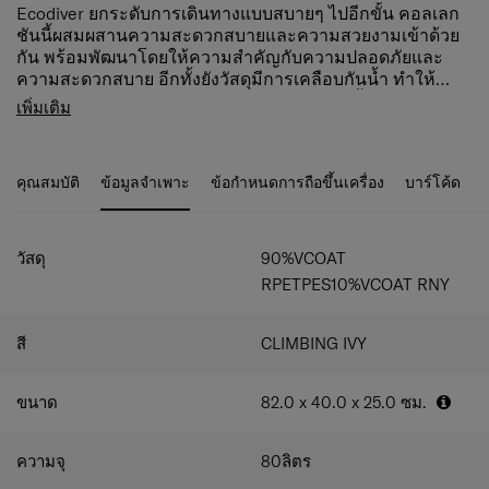
Ecodiver ยกระดับการเดินทางแบบสบายๆ ไปอีกขั้น คอลเลก
ชันนี้ผสมผสานความสะดวกสบายและความสวยงามเข้าด้วย
กัน พร้อมพัฒนาโดยให้ความสำคัญกับความปลอดภัยและ
ความสะดวกสบาย อีกทั้งยังวัสดุมีการเคลือบกันน้ำ ทำให้
เหมาะสำหรับการผจญภัยกลางแจ้งหรือการสำรวจในเมืองไม่
ผลิตจากโพลีเอสเตอร์รีไซเคิลเคลือบกันน้ำ
เพิ่มเติม
ว่าจะฝนตกหรือแดดออก นอกจากนี้ Ecodiver ยังผลิตจากวัสดุ
(Recyclex™) ทั้งภายนอกและภายใน
รีไซเคิลและสอดคล้องกับ "Responsible Journey" ของ
ช่องหลักขนาดใหญ่พร้อมซิปกันน้ำแบบสองทาง
Samsonite อย่างสมบูรณ์
สามารถล็อกได้
คุณสมบัติ
ข้อมูลจำเพาะ
ข้อกำหนดการถือขึ้นเครื่อง
บาร์โค้ด
ระบบปิดด้านบนแบบโรลท็อป พร้อมซิปกันน้ำและตัว
ล็อกด้านข้าง
ปรับขนาดได้ 3 ระดับ: 36 ลิตร (สูง 36 ซม.), 51 ลิตร (สูง
55 ซม.), และ 80 ลิตร (สูง 82 ซม.)
วัสดุ
90%VCOAT
พับเก็บได้ด้วยกลไกพับด้านล่างและสายรัดภายใน
RPETPES10%VCOAT RNY
ช่องตาข่ายยืดหยุ่นด้านในทั้งสองฝั่ง
ช่องด้านหน้าพร้อมซิปกันน้ำและแถบสะท้อนแสง
ห่วงสำหรับติดตั้งอุปกรณ์เสริมด้านข้าง
สี
CLIMBING IVY
ป้ายชื่อแบบดึงออกได้
มือจับแบบบุนุ่มด้านบน และด้ามจับแบบยืดได้สองระดับ
ขนาด
82.0 x 40.0 x 25.0
ซม.
(สูงสุด 65 ซม.)
ล้อเลื่อนแบบพับได้ 2 ล้อ พร้อมมุมเสริมความแข็งแรง
และฐานตั้ง
ความจุ
80
ลิตร
ใช้เป็นสัมภาระขึ้นเครื่องได้ในขนาดเล็กสุด