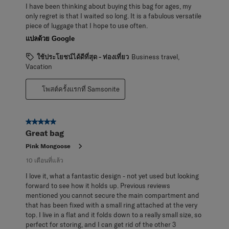
I have been thinking about buying this bag for ages, my
only regret is that I waited so long. It is a fabulous versatile
piece of luggage that I hope to use often.
แปลด้วย Google
ใช้ประโยชน์ได้ดีที่สุด - ท่องเที่ยว
Business travel,
Vacation
โพสต์ครั้งแรกที่ Samsonite
5 จาก 5 ดาว
Great bag
Pink Mongoose
10 เดือนที่แล้ว
I love it, what a fantastic design - not yet used but looking
forward to see how it holds up. Previous reviews
mentioned you cannot secure the main compartment and
that has been fixed with a small ring attached at the very
top. I live in a flat and it folds down to a really small size, so
perfect for storing, and I can get rid of the other 3