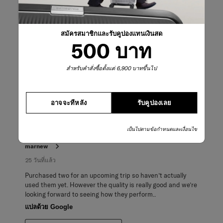
ตอบ:
Everywhere
ถาม:
เดินทางไปที่ไหนต่อไป
สมัครสมาชิกและรับคูปองแทนเงินสด
ตอบ:
Will be based on roster
500 บาท
ข้อดี
High Quality, Lightweight, Good Capacity, Easy To
Carry, Stylish, Easy To Access Items
สำหรับคำสั่งซื้อตั้งแต่ 6,900 บาทขึ้นไป
โพสต์ครั้งแรกที่
ECODIVER DUFFLE/WH 55/20
อาจจะทีหลัง
รับคูปองเลย
5 จาก 5 ดาว
เป็นไปตามข้อกำหนดและเงื่อนไข
Great carry on cases
marnew
25 วันที่แล้ว
Purchased two for an upcoming trip so haven’t actually
used them yet. However the quality is really good and we’re
looking forward to seeing how they perform..
แปลด้วย Google