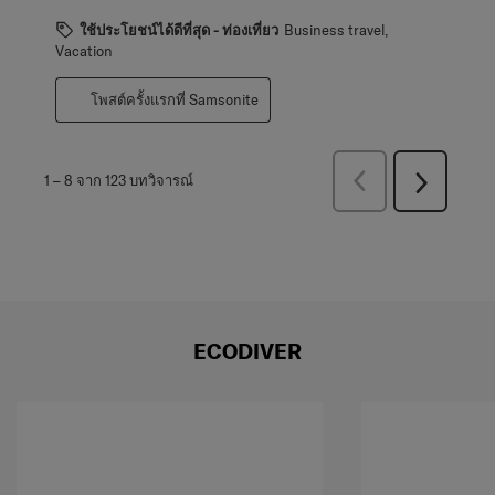
ใช้ประโยชน์ได้ดีที่สุด - ท่องเที่ยว
Business travel,
Vacation
โพสต์ครั้งแรกที่ Samsonite
ก่อน
1
–
8 จาก 123
บทวิจารณ์
ถัด
หน้า
ไป
บท
บท
วิจารณ์
วิจารณ์
ECODIVER