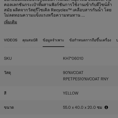
คอลเลกชันกระเป๋าที่ผสานฟังก์ชันการใช้งานเข้ากับดีไซน์ล้ำ
สมัย ผลิตจากวัสดุรีไซเคิล
Recyclex™
เคลือบสารกันน้ำ โดย
ไม่ลดทอนความแข็งแรงหรือความทนทาน
เราให้ความสำคัญกับ
กระเป๋าเดินทางที่ตอบโจทย์ทุกการเดินทาง พร้อมดีไซน์
ความยั่งยืน ความปลอดภัย และความ
เพิ่มเติม
สะดวกสบาย
ล้ำสมัยและฟังก์ชันครบครัน
ในทุกขั้นตอนการออกแบบ เพื่อให้คุณพร้อม
สำหรับทั้งการเดินทางในชีวิตประจำวันและทริประยะไกล
ป้ายระบุชื่อพร้อมรหัส ID ในตัว
เพิ่มความสะดวกและ
คอลเลกชันครบครัน ทั้งกระเป๋าเดินทาง กระเป๋าเป้ และ
ปลอดภัยในการติดตามสัมภาระ
VIDEOS
คุณสมบัติ
ข้อมูลจำเพาะ
ข้อกำหนดการถือขึ้นเครื่อง
บ
กระเป๋าขนาดเล็ก พร้อมตอบโจทย์ทุกสไตล์การเดินทางของ
ระบบล็อกแบบรหัสพร้อมมาตรฐาน TSA
เดินทางเข้า
คุณ
สหรัฐฯ ได้อย่างไร้กังวล
Ecodiver – อยู่เคียงข้างคุณทุกก้าวของการเดินทาง
ล้อคู่ 2 ล้อ เคลื่อนตัวลื่นไหล
คล่องตัวในทุกเส้นทาง
โครงสร้างแบบ Double Frame (50/50)
แข็งแรง แบ่ง
SKU
KH7*06010
พื้นที่ใช้งานได้อย่างลงตัว
ช่องแบ่งภายใน 2 ช่อง พร้อมสายรัดสัมภาระ
จัดระเบียบ
วัสดุ
90%VCOAT
ได้ง่าย สะดวกทุกการใช้งาน
กระเป๋าหน้าทรงตัว U
หยิบของได้สะดวก รวดเร็ว
RPETPES10%VCOAT RNY
ช่องพิเศษสำหรับจัดเก็บอุปกรณ์เฉพาะ
ทั้งโน้ตบุ๊ก
แท็บเล็ต หรือของสำคัญ
สี
YELLOW
สายรัดภายนอกแบบ Compression
ลดขนาดสัมภาระ
เพิ่มพื้นที่ใช้สอย
วัสดุกันน้ำทั้งใบ
ปกป้องของสำคัญจากละอองน้ำและฝน
ขนาด
55.0 x 40.0 x 20.0
ซม
กระเป๋าหลังเพื่อความปลอดภัย
ซ่อนของมีค่าได้อย่าง
มั่นใจ