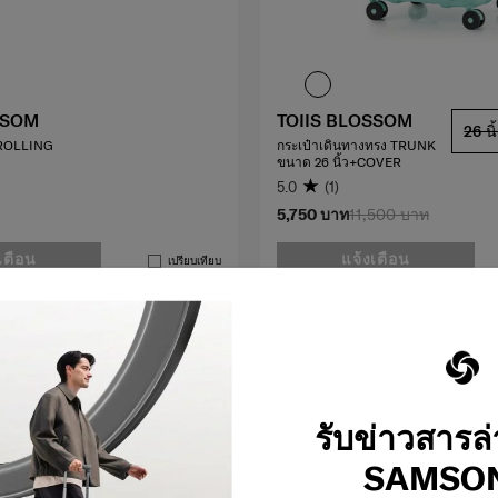
SSOM
TOIIS BLOSSOM
26 นิ
 ROLLING
กระเป๋าเดินทางทรง TRUNK
ขนาด 26 นิ้ว+COVER
5.0
(1)
5,750 บาท
11,500 บาท
เตือน
แจ้งเตือน
เปรียบเทียบ
รับข่าวสารล
SAMSON