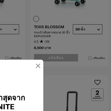
TOIIS BLOSSOM
้ว
20 นิ้ว
กระเป๋าเดินทางขนาด 20 นิ้ว
EXP+COVER
4.5
(19)
8,500 บาท
แจ้งเตือน
เปรียบเทียบ
เปรียบเทียบ
×
่าสุดจาก
ITE