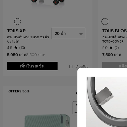
TOIIS XP
TOIIS BLO
20 นิ้ว
กระเป๋าเดินทาง ขนาด 20 นิ้ว
กระเป๋าเดินทาง
ขยายได้
TOTE+COVER
4.5
(13)
5.0
(2)
5,950 บาท
8,500 บาท
7,500 บาท
เพิ่มในรถเข็น
แจ้ง
เปรียบเทียบ
OFFERS 30%
OFFERS 50%