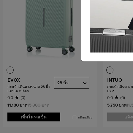
EVOX
INTUO
28 นิ้ว
กระเป๋าเดินทางขนาด 28 นิ้ว
กระเป๋าเดินทางข
แบบเฟรมล็อก
EXP
0.0
(0)
0.0
(0)
11,130 บาท
15,900 บาท
5,750 บาท
11,
เพิ่มในรถเข็น
แจ้ง
เปรียบเทียบ