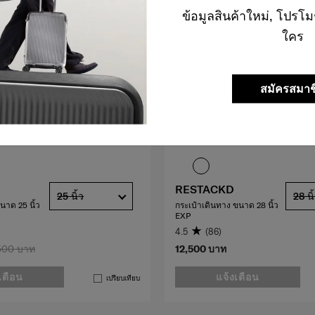
ข้อมูลสินค้าใหม่, โปรโม
ใคร
สมัครสมาช
RESTACKD
25 นิ้ว
28 นิ
นาด 25 นิ้ว
กระเป๋าเดินทาง ขนาด 28 นิ้ว
EXP
4.5
(86)
500 บาท
12,500 บาท
เตือน
แจ้งเตือน
เปรียบเทียบ