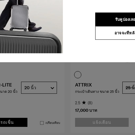
รับคูปองเล
อาจจะทีหลั
-LITE
ATTRIX
20 นิ้ว
25 นิ
นาด 20 นิ้ว
กระเป๋าเดินทาง ขนาด 25 นิ้ว
2.5
(8)
17,000 บาท
นรถเข็น
แจ้งเตือน
เปรียบเทียบ