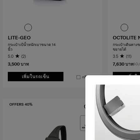
LITE-GEO
OCTOLITE 
กระเป๋าเป้น้ำหนักเบาขนาด 14
กระเป๋าเดินทางข
นิ้ว
ขยายได้
5.0
(2)
3.5
(11)
3,500 บาท
7,630 บาท
10
เพิ่มในรถเข็น
เพิ่มใ
เปรียบเทียบ
OFFERS 40%