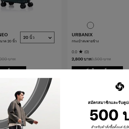
NEO
URBANIX
20 นิ้ว
นาด 20 นิ้ว
กระเป๋าสะพายข้าง
0.0
(0)
,900 บาท
2,800 บาท
3,500 บาท
นรถเข็น
เพิ่มในรถเข็น
เปรียบเทียบ
สมัครสมาชิกและรับคู
500 
สำหรับคำสั่งซื้อตั้งแต่ 6