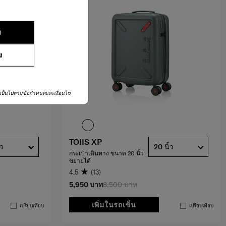
ย
ง
เป็นไปตามข้อกำหนดและเงื่อนไข
TOIIS XP
้ว
20 นิ้ว
กระเป๋าเดินทาง ขนาด 20 นิ้ว
ขยายได้
4.5
(13)
5,950 บาท
8,500 บาท
เพิ่มในรถเข็น
เปรียบเทียบ
เปรียบเทียบ