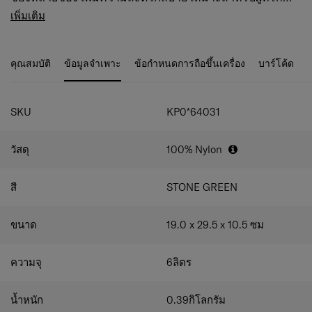
การเดินทางและใช้ชีวิตนอกบ้าน!
ช่องซิปด้านบน 3 ช่อง:
จัดเก็บของใช้ประจำวันได้ครบ
เพิ่มเติม
ถ้วนและปลอดภัย หยิบใช้ง่าย แยกของเป็นสัดส่วน
ช่องซิปด้านหน้า 2 ช่อง:
เหมาะสำหรับเก็บของชิ้นเล็ก
เช่น กุญแจ หูฟัง หรือบัตรต่าง ๆ ให้เป็นระเบียบและหยิบ
คุณสมบัติ
ข้อมูลจำเพาะ
ข้อกำหนดการถือขึ้นเครื่อง
บาร์โค้ด
ใช้งานสะดวก
ช่องซิปด้านหลัง:
สำหรับเก็บของสำคัญ เช่น กระเป๋า
สตางค์หรือเอกสาร ปลอดภัยและยังสามารถเข้าถึงได้
ง่าย
SKU
KP0*64031
สายสะพายไหล่แบบสายรัด (Webbing) ปรับระดับ
ได้:
ปรับความยาวได้ตามต้องการ ให้สะพายกระเป๋าได้
วัสดุ
100% Nylon
สบายในแบบที่คุณชอบ
สี
STONE GREEN
ขนาด
19.0 x 29.5 x 10.5
ซม
ความจุ
6
ลิตร
น้ำหนัก
0.39
กิโลกรัม