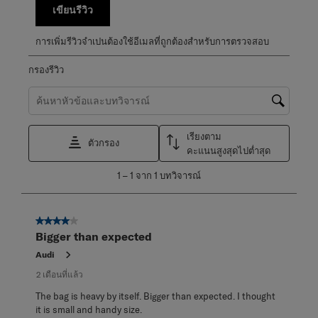
เขียนรีวิว
การเพิ่มรีวิวจำเปนต้องใช้อีเมลที่ถูกต้องสำหรับการตรวจสอบ
กรองรีวิว
ค้นหาหัวข้อและตรวจสอบภูมิภาคการค้นหา
เรียงตาม
ตัวกรอง
คะแนนสูงสุดไปต่ำสุด
1
1
–
1 จาก 1
บทวิจารณ์
ถึง
1
จาก
4 จาก 5 ดาว
1
Bigger than expected
บท
วิจารณ์
Audi
2 เดือนที่แล้ว
The bag is heavy by itself. Bigger than expected. I thought
it is small and handy size.