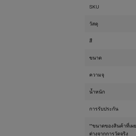
ปลอดภัยแต่หยิบใช้
SKU
สายสะพายไหล่แบบส
ยาวของสายสะพายใ
คุณ
วัสดุ
สี
ขนาด
ความจุ
น้ำหนัก
การรับประกัน
**ขนาดของสินค้าที่เผย
ต่างจากการวัดจริง