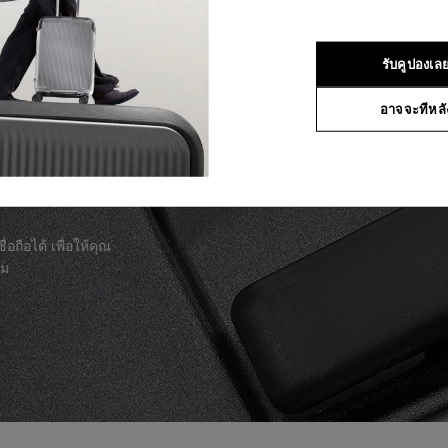
รับคูปองเล
อาจจะทีหลั
าผลิตภัณฑ์
่อถือได้ เพื่อให้คุณ
าม