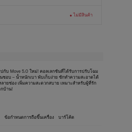
ไม่มีสินค้า
ปกับ Move 5.0 ใหม่! คอลเลกชันที่ได้รับการปรับโฉม
ุณชื่นชอบ – น้ำหนักเบา พับเก็บง่าย ซักทำความสะอาดได้
ลายช่อง เพิ่มความสะดวกสบาย เหมาะสำหรับผู้ที่รัก
อกบ้าน!
่างลงตัว:
ช่องหลักมีซิป พร้อมช่องย่อยภายใน 3 ช่อง (1
แยกเก็บของได้หลากหลายอย่างเป็นระเบียบ
่อง:
สำหรับใส่ของชิ้นเล็ก เช่น กุญแจ โทรศัพท์ หรือ
ช้บ่อย ให้หยิบใช้งานได้สะดวก
ะ
ข้อกำหนดการถือขึ้นเครื่อง
บาร์โค้ด
มาะสำหรับใส่ขวดน้ำหรือร่ม ขนาดพอดี ไม่หล่นหลุด
หรับเก็บของสำคัญ เช่น กระเป๋าสตางค์ หรือพาสปอร์ต