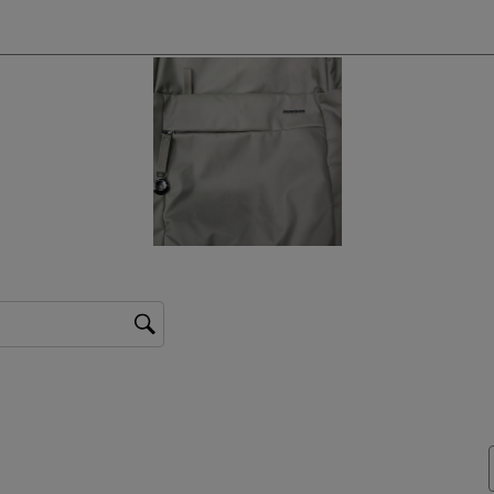
รค้นหา