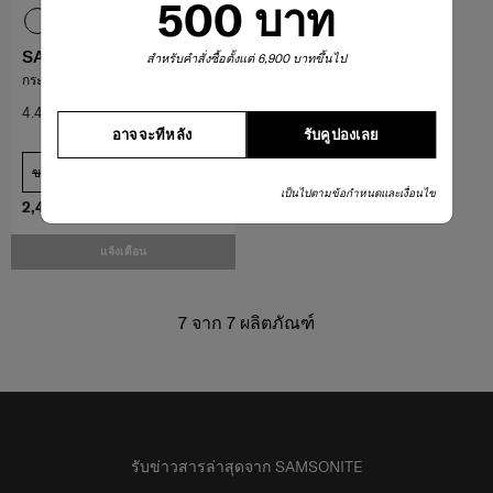
500 บาท
SACKSQUARE
สำหรับคำสั่งซื้อตั้งแต่ 6,900 บาทขึ้นไป
กระเป๋าสะพายข้าง ขนาด M
4.4
(11)
อาจจะทีหลัง
รับคูปองเลย
ขนาดกลาง
เปรียบเทียบ
เป็นไปตามข้อกำหนดและเงื่อนไข
2,400 บาท
4,000 บาท
แจ้งเตือน
7
จาก
7
ผลิตภัณฑ์
รับข่าวสารล่าสุดจาก SAMSONITE