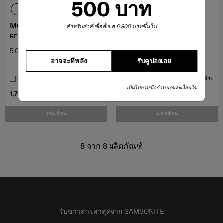
500 บาท
MOVE 5
SACKSQUARE
สำหรับคำสั่งซื้อตั้งแต่ 6,900 บาทขึ้นไป
REPORTER BAG S 2 POCK
กระเป๋าสะพายข้าง ขนาด M
5.0
(1)
4.4
(11)
อาจจะทีหลัง
รับคูปองเลย
ขนาดกลาง
เปรียบเทียบ
เปรียบเทียบ
เป็นไปตามข้อกำหนดและเงื่อนไข
1,794 บาท
2,990 บาท
2,400 บาท
4,000 บาท
แจ้งเตือน
แจ้งเตือน
8
จาก
8
ผลิตภัณฑ์
รับข่าวสารล่าสุดจาก SAMSONITE