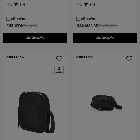
0.0
(0)
0.0
(0)
เปรียบเทียบ
เปรียบเทียบ
792 บาท
990 บาท
10,350 บาท
11,500 บาท
เพิ่มในรถเข็น
เพิ่มในรถเข็น
OFFERS 40%
OFFERS 20%