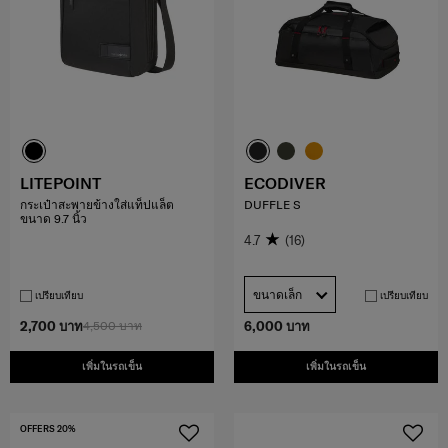
LITEPOINT
ECODIVER
กระเป๋าสะพายข้างใส่แท็ปแล็ต
DUFFLE S
ขนาด 9.7 นิ้ว
4.7
(16)
ขนาดเล็ก
เปรียบเทียบ
เปรียบเทียบ
2,700 บาท
4,500 บาท
6,000 บาท
เพิ่มในรถเข็น
เพิ่มในรถเข็น
OFFERS 20%