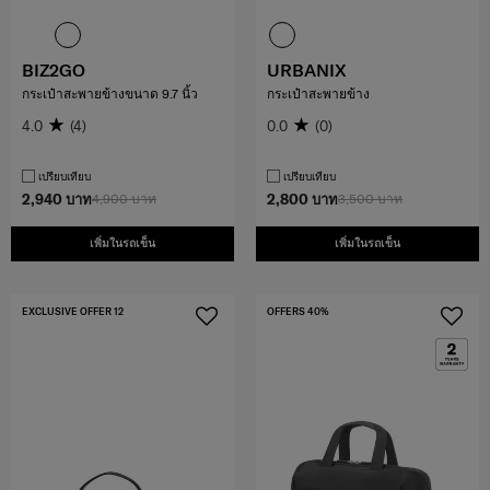
BIZ2GO
URBANIX
กระเป๋าสะพายข้างขนาด 9.7 นิ้ว
กระเป๋าสะพายข้าง
4.0
(4)
0.0
(0)
เปรียบเทียบ
เปรียบเทียบ
2,940 บาท
4,900 บาท
2,800 บาท
3,500 บาท
เพิ่มในรถเข็น
เพิ่มในรถเข็น
EXCLUSIVE OFFER 12
OFFERS 40%