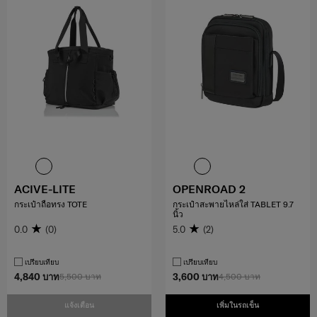
ACIVE-LITE
OPENROAD 2
กระเป๋าถือทรง TOTE
กระเป๋าสะพายไหล่ใส่ TABLET 9.7
นิ้ว
0.0
(0)
5.0
(2)
เปรียบเทียบ
เปรียบเทียบ
4,840 บาท
5,500 บาท
3,600 บาท
4,500 บาท
แจ้งเตือน
เพิ่มในรถเข็น