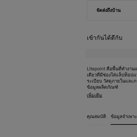
จัดส่งถึงบ้าน
เข้ากันได้ดีกับ
Litepoint คือพื้นที่ทำง
เดียวที่มีช่องใส่แล็ปท็
ระเบียบ วัสดุภายในและ
ข้อมูลผลิตภัณฑ์
- การรับประกัน รับประกัน
เพิ่มเติม
- วัสดุ โพลีเอสเตอร์ R-P
- ขนาด 25 x 20 x 8.5 ซม
- ปริมาณ 4.5 ลิตร
คุณสมบัติ
ข้อมูลจำเพา
รายละเอียดภายนอก
- กระเป๋าด้านนอก 1 ช่องด
- สายสะพายปรับระดับได้
- รแถบสะท้อนแสง