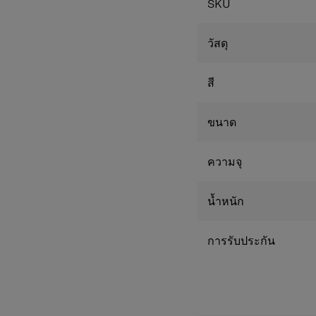
SKU
รายละเอียดภายใน
- ช่องกระเป๋าหลัก 1 ช่อง
- กระเป๋าใส่แท็บเล็ต
วัสดุ
- ขนาดหน้าจอแท็บเล็ต 9.
- ช่องกระเป๋าภายใน กระเ
สี
ขนาด
ความจุ
น้ำหนัก
การรับประกัน