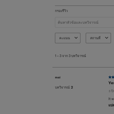
กรองรีวิว
ค้นหาหัวข้อและตรวจสอบภูมิภาคกา
คะแนน
สถานที่
1
ถึง
1
–
3 จาก 3
บทวิจารณ์
3
จาก
3
บท
mai
5 
วิจารณ์
Ye
บทวิจารณ์
2
3 ปี
It 
แปล