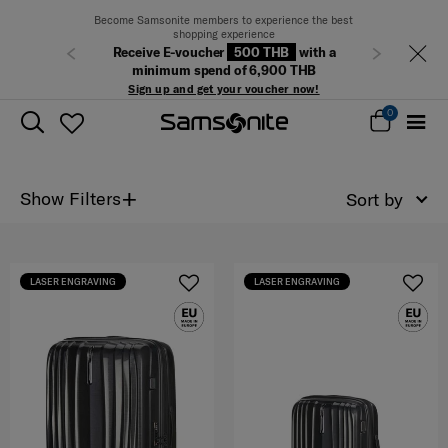
Become Samsonite members to experience the best
shopping experience
Receive E-voucher
500 THB
with a
Previous
Next
minimum spend of 6,900 THB
Sign up and get your voucher now!
0
+
Show Filters
Sort by
LASER ENGRAVING
LASER ENGRAVING