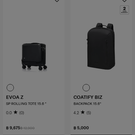
EVOA Z
COATIFY BIZ
SP ROLLING TOTE 15.6 "
BACKPACK 15.6"
0.0
(0)
4.2
(5)
฿ 9,675
฿ 5,000
฿ 12,900