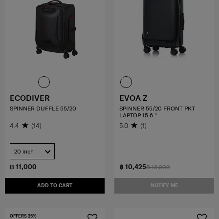
ECODIVER
EVOA Z
SPINNER DUFFLE 55/20
SPINNER 55/20 FRONT PKT
LAPTOP 15.6 "
4.4
(14)
5.0
(1)
20 inch
฿ 11,000
฿ 10,425
฿ 13,900
ADD TO CART
NOTIFY ME
OFFERS 25%