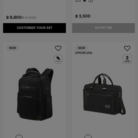
5.0
(2)
฿ 3,500
฿ 8,800
฿ 11,000
CUSTOMIZE YOUR SET
NOTIFY ME
NEW
NEW
OFFERS 20%