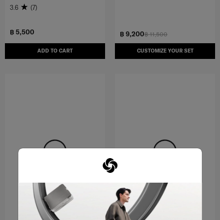
3.6
(7)
฿ 5,500
฿ 9,200
฿ 11,500
ADD TO CART
CUSTOMIZE YOUR SET