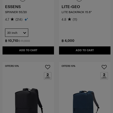
ESSENS
LITE-GEO
SPINNER 55/20
LITE BACKPACK 15.6"
4.7
(214)
4.8
(11)
20 inch
฿ 10,710
฿ 4,000
฿ 11,900
ADD TO CART
ADD TO CART
OFFERS 10%
OFFERS 10%