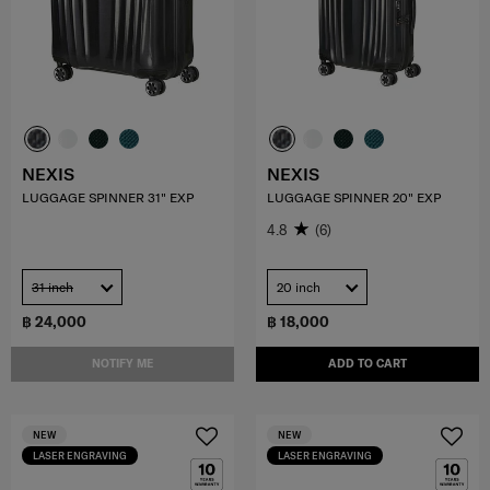
NEXIS
NEXIS
LUGGAGE SPINNER 31" EXP
LUGGAGE SPINNER 20" EXP
4.8
(6)
31 inch
20 inch
฿ 24,000
฿ 18,000
NOTIFY ME
ADD TO CART
NEW
NEW
LASER ENGRAVING
LASER ENGRAVING