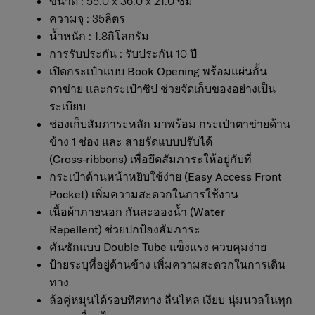
ขนาด : 55.0 x 36.0 x 21.0 ซม
ความจุ : 35ลิตร
น้ำหนัก : 1.8กิโลกรัม
การรับประกัน : รับประกัน 10 ปี
เปิดกระเป๋าแบบ
Book Opening
พร้อมแผ่นกั้น
ตาข่าย และกระเป๋าซิป ช่วยจัดเก็บของอย่างเป็น
ระเบียบ
ช่องเก็บสัมภาระหลัก มาพร้อม
กระเป๋าตาข่ายด้าน
ข้าง 1 ช่อง
และ
สายรัดแบบปรับได้
(Cross‑ribbons)
เพื่อยึดสัมภาระให้อยู่กับที่
กระเป๋าด้านหน้าหยิบใช้ง่าย (Easy Access Front
Pocket)
เพิ่มความสะดวกในการใช้งาน
เนื้อผ้าภายนอก
กันละอองน้ำ (Water
Repellent)
ช่วยปกป้องสัมภาระ
คันชักแบบ
Double Tube
แข็งแรง ควบคุมง่าย
ป้ายระบุที่อยู่ด้านข้าง
เพิ่มความสะดวกในการเดิน
ทาง
ล้อคู่หมุนได้รอบทิศทาง
ลื่นไหล เงียบ นุ่มนวลในทุก