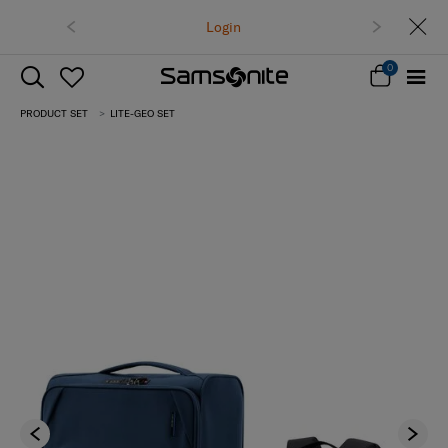
Free delivery on all orders within Thailand.
Track & Trace
0
PRODUCT SET
LITE-GEO SET