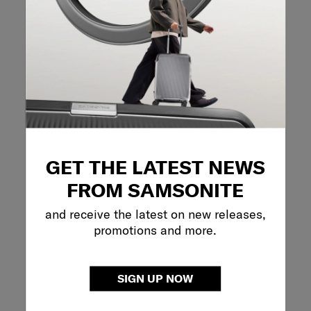
ระเบียบสิ่งของ
แผงจัดระเบียบธุรกิจพร้อมช่องสำหรับใส่แล็ปท็อป:
ช่วยให้คุณสามารถจัดระเบียบสิ่งของที่จำเป็น
สำหรับการทำงาน รวมถึงแล็ปท็อปขนาดสูงสุด
15.6 นิ้ว ได้อย่างสะดวก
ช่อง Smart Sleeve: สามารถยึดกระเป๋าเป้กับ
กระเป๋าเดินทางได้อย่างง่ายดายในการเดินทาง
GET THE LATEST NEWS
FROM SAMSONITE
May we help you?
and receive the latest on new releases,
promotions and more.
02-761-9999
SIGN UP NOW