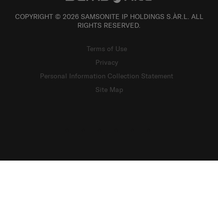
COPYRIGHT © 2026 SAMSONITE IP HOLDINGS S.ÀR.L. ALL
RIGHTS RESERVED.
Terms of Use
Privacy
Personal Information Collection Statement
Site Map