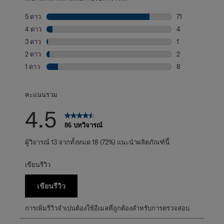
5 ดาว
ดาว
71
บทวิจารณ์71 บทที
4 ดาว
ดาว
4
บทวิจารณ์4 บทที่
3 ดาว
ดาว
1
บทวิจารณ์1 บทที่
2 ดาว
ดาว
2
บทวิจารณ์2 บทที่
1 ดาว
ดาว
8
บทวิจารณ์8 บทที่
คะแนนรวม
4.5
86 บทวิจารณ์
ผู้วิจารณ์ 13 จากทั้งหมด 18 (72%) แนะนำผลิตภัณฑ์นี้
เขียนรีวิว
เขียนรีวิว
การเพิ่มรีวิวจำเปนต้องใช้อีเมลที่ถูกต้องสำหรับการตรวจสอบ