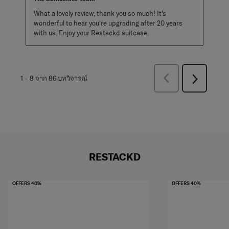
What a lovely review, thank you so much! It's 
wonderful to hear you're upgrading after 20 years 
with us. Enjoy your Restackd suitcase.
ก่อน
1
–
8 จาก 86
บทวิจารณ์
ถัด
หน้า
ไป
บท
บท
วิจารณ์
วิจารณ์
RESTACKD
OFFERS 40%
OFFERS 40%