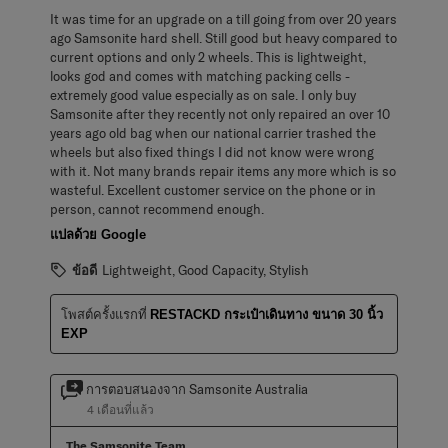
It was time for an upgrade on a till going from over 20 years
ago Samsonite hard shell. Still good but heavy compared to
current options and only 2 wheels. This is lightweight,
looks god and comes with matching packing cells -
extremely good value especially as on sale. I only buy
Samsonite after they recently not only repaired an over 10
years ago old bag when our national carrier trashed the
wheels but also fixed things I did not know were wrong
with it. Not many brands repair items any more which is so
wasteful. Excellent customer service on the phone or in
person, cannot recommend enough.
แปลด้วย Google
ข้อดี
Lightweight, Good Capacity, Stylish
โพสต์ครั้งแรกที่
RESTACKD กระเป๋าเดินทาง ขนาด 30 นิ้ว
EXP
การตอบสนองจาก Samsonite Australia
4 เดือนที่แล้ว
The Samsonite Team