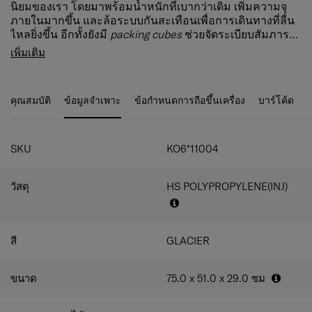
นิยมของเรา โดยมาพร้อมน้ำหนักที่เบากว่าเดิม เพิ่มความจุ
ภายในมากขึ้น และล้อระบบกันสะเทือนเพื่อการเดินทางที่ลื่น
ไหลยิ่งขึ้น อีกทั้งยังมี
packing cubes
ช่วยจัดระเบียบสัมภาระ
ได้อย่างลงตัว โดยยังคงดีไซน์มินิมอลอันเป็นเอกลักษณ์ของซี
ตัวล็อก TSA แบบฝัง
เพิ่มเติม
รีส์นี้ไว้เหมือนเดิม มีให้เลือกทั้งขนาดกระเป๋าถือขึ้นเครื่อง 2
ช่องกระเป๋าหน้าสำหรับหยิบของสะดวก
ขนาด และรุ่นโหลดใต้เครื่องหลากหลายความจุ พร้อมเป็น
บริการสลักชื่อเพื่อเพิ่มความเป็นส่วนตัว
เพื่อนคู่ใจของคุณในทุกการเดินทาง
มาพร้อม
packing cubes
ในตัว
คุณสมบัติ
ข้อมูลจำเพาะ
ข้อกำหนดการถือขึ้นเครื่อง
บาร์โค้ด
แผ่นกั้นช่องสัมภาระแบบติดตาย
ความจุเพิ่มเติมเมื่อขยายซิป
SKU
KO6*11004
วัสดุ
HS POLYPROPYLENE(INJ)
สี
GLACIER
ขนาด
75.0 x 51.0 x 29.0
ซม