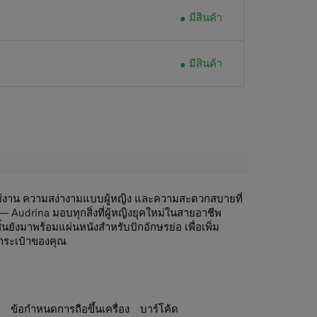
มีสินค้า
มีสินค้า
งาน ความสง่างามแบบผู้หญิง และความสะดวกสบายที่
 Audrina มอบทุกสิ่งที่ผู้หญิงยุคใหม่ในสายอาชีพ
้นยังมาพร้อมแผ่นหนังสำหรับปักอักษรย่อ เพื่อเพิ่ม
บกระเป๋าของคุณ
ในที่หลากหลาย:
ช่องซิปหลัก 2 ช่อง พร้อมกระเป๋า
เก็บของได้หลากหลายรูปแบบ
หรับเก็บของชิ้นเล็กให้เป็นระเบียบและหยิบใช้งานได้
ะ
ข้อกำหนดการถือขึ้นเครื่อง
บาร์โค้ด
าปิดแม่เหล็ก:
เหมาะสำหรับเก็บของที่ใช้บ่อย หยิบใช้