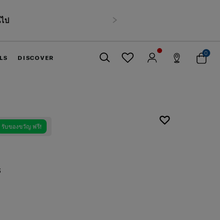
นไป
ถัดไป
0
LS
DISCOVER
ปิด
รับของขวัญ ฟรี!
S