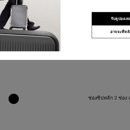
รับคูปองเล
อาจจะทีหลั
ช่องซิปหลัก 2 ช่อง