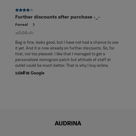
จาก
4 จาก 5 ดาว
1
Further discounts after purchase -_-
บท
วิจารณ์
Forreal
หนึ่งปีที่แล้ว
Bag is fine, looks good, but I have not had a chance to use
it yet. And it is now already on further discounts. So, for
that, not too pleased. I like that I managed to get a
personalized monogram patch but attitude of staff at
outlet could be much better. That is why I buy online.
แปลด้วย Google
AUDRINA