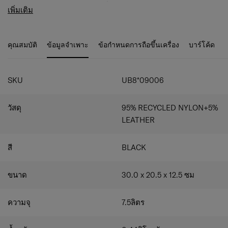
เอกลักษณ์เฉพาะตัวให้กับกระเป๋าของคุณ
การจัดระเบียบภายในที่หลากหลาย:
ช่องซิปหลัก 2 ช่อง
เพิ่มเติม
พร้อมกระเป๋าภายใน ช่วยให้จัดเก็บของได้หลากหลาย
รูปแบบ
ช่องซิปด้านหน้า:
สำหรับเก็บของชิ้นเล็กให้เป็นระเบียบ
คุณสมบัติ
ข้อมูลจำเพาะ
ข้อกำหนดการถือขึ้นเครื่อง
บาร์โค้ด
และหยิบใช้งานได้ง่าย
ช่องด้านหลังพร้อมฝาปิดแม่เหล็ก:
เหมาะสำหรับเก็บ
ของที่ใช้บ่อย หยิบใช้งานได้สะดวก
สายสะพายไหล่ปรับระดับได้:
สามารถสะพายกระเป๋าใน
SKU
UB8*09006
ระดับความสูงที่คุณต้องการ
วัสดุ
95% RECYCLED NYLON+5%
LEATHER
สี
BLACK
ขนาด
30.0 x 20.5 x 12.5
ซม
ความจุ
7.5
ลิตร