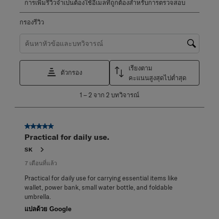
การเพิ่มรีวิวจำเปนต้องใช้อีเมลที่ถูกต้องสำหรับการตรวจสอบ
กรองรีวิว
ค้นหาหัวข้อและตรวจสอบภูมิภาคการค้นหา
เรียงตาม
ตัวกรอง
คะแนนสูงสุดไปต่ำสุด
1
1
–
2 จาก 2
บทวิจารณ์
ถึง
2
จาก
5 จาก 5 ดาว
2
Practical for daily use.
บท
วิจารณ์
SK
7 เดือนที่แล้ว
Practical for daily use for carrying essential items like
wallet, power bank, small water bottle, and foldable
umbrella.
แปลด้วย Google