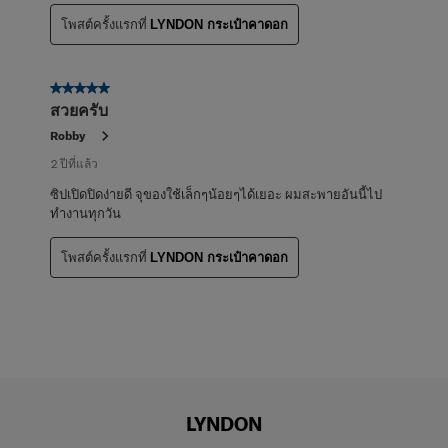
โพสต์ครั้งแรกที่
LYNDON กระเป๋าคาดอก
5 จาก 5 ดาว
สวยครับ
Robby
2 ปีที่แล้ว
ซิปเปิดปิดง่ายดี จุของใช้เล็กๆน้อยๆได้เยอะ ผมสะพายอันนี้ไป
ทำงานทุกวัน
โพสต์ครั้งแรกที่
LYNDON กระเป๋าคาดอก
LYNDON