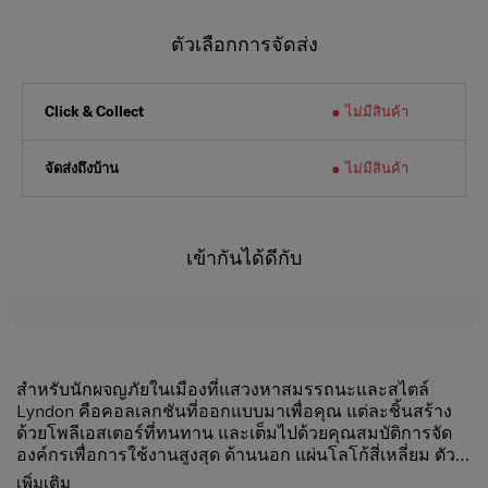
ตัวเลือกการจัดส่ง
ไม่มีสินค้า
Click & Collect
จัดส่งถึงบ้าน
ไม่มีสินค้า
เข้ากันได้ดีกับ
สำหรับนักผจญภัยในเมืองที่แสวงหาสมรรถนะและสไตล์
Lyndon คือคอลเลกชันที่ออกแบบมาเพื่อคุณ แต่ละชิ้นสร้าง
ด้วยโพลีเอสเตอร์ที่ทนทาน และเต็มไปด้วยคุณสมบัติการจัด
องค์กรเพื่อการใช้งานสูงสุด ด้านนอก แผ่นโลโก้สี่เหลี่ยม ตัว
ดึงสิ่งทอลายทแยงและรายละเอียดต่างๆ และฮาร์ดแวร์ตกแต่ง
สายสะพายไหล่ปรับได้
เพิ่มเติม