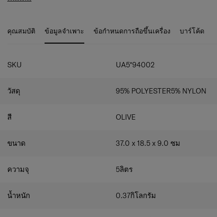
สีดำสร้างรูปลักษณ์ที่แข็งแกร่งและทันสมัย โดยมี Lyndon เป็น
มาพร้อมกับช่องซิปแยก 3 ช่อง
เพื่อนประจำวันของคุณ คุณจะพร้อมอย่างเต็มที่สำหรับการ
ช่องใส่ของด้านในเพื่อการจัดระเบียบที่ง่ายและสะดวก
เดินทางอย่างดี
กระเป๋าหลายช่อง
คุณสมบัติ
ข้อมูลจำเพาะ
ข้อกำหนดการถือขึ้นเครื่อง
บาร์โค้ด
ช่องใส่ของแบบซิป
วัสดุ - ผ้าด้านนอกและซับในทำจากโพลีเอสเตอร์ 100%
และซับใน RPET -100%
SKU
UA5*94002
วัสดุ
95% POLYESTER5% NYLON
สี
OLIVE
ขนาด
37.0 x 18.5 x 9.0
ซม
ความจุ
5
ลิตร
น้ำหนัก
0.37
กิโลกรัม