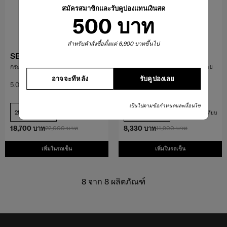
สมัครสมาชิกและรับคูปองแทนเงินสด
500 บาท
สำหรับคำสั่งซื้อตั้งแต่ 6,900 บาทขึ้นไป
SBL RICHMOND II
ENOW
กระเป๋าเดินทางขนาด 25 นิ้ว TAG
กระเป๋าเดินทางขนาด 25 นิ้ว ขยาย
ขนาดได้
อาจจะทีหลัง
รับคูปองเลย
5.0
(21)
4.8
(54)
เป็นไปตามข้อกำหนดและเงื่อนไข
25 นิ้ว
25 นิ้ว
เปรียบเทียบ
เปรียบเทียบ
18,700 บาท
22,000 บาท
8,330 บาท
11,900 บาท
เพิ่มในรถเข็น
เพิ่มในรถเข็น
8
จาก
8
ผลิตภัณฑ์