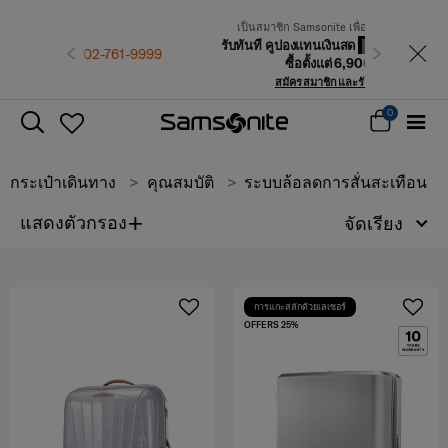
เป็นสมาชิก Samsonite เพื่อรับสิทธิพิเศษที่เหนือกว่า
รับทันที คูปองแทนเงินสด
500 บาท
สำหรับคำสั่ง
-9999
ก่อนหน้า
ถัดไป
ซื้อตั้งแต่ 6,900 บาทขึ้นไป
สมัครสมาชิกและรับสิทธิพิเศษเลย!
0
กระเป๋าเดินทาง
คุณสมบัติ
ระบบล้อลดการสั่นสะเทือน
+
แสดงตัวกรอง
จัดเรียง
การแกะสลักด้วยเลเซอร์
OFFERS 25%