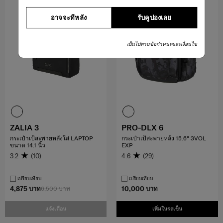
อาจจะทีหลัง
รับคูปองเลย
เป็นไปตามข้อกำหนดและเงื่อนไข
ZALIA 3
PRO-DLX 6
กระเป๋าเป้สะพายหลังใส่ LAPTOP
กระเป๋าเป้สะพายหล้ง 15.6" 3VOL
ขนาด 14.1 นิ้ว
EXP
3.2
(10)
4.6
(29)
เปรียบเทียบ
เปรียบเทียบ
4,875 บาท
6,500 บาท
10,000 บาท
แจ้งเตือน
เพิ่มในรถเข็น