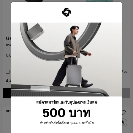
URBANIX
TOIIS BLOSSOM
กระเป๋าคาดอก
กระเป๋าเดินทางขนาด 20 นิ้ว
EXP+COVER
0.0
(0)
4.5
(19)
20 นิ้ว
เปรียบเทียบ
เปรียบเทียบ
4,400 บาท
5,500 บาท
8,500 บาท
เพิ่มในรถเข็น
แจ้งเตือน
สมัครสมาชิกและรับคูปองแทนเงินสด
500 บาท
OFFERS 25%
สำหรับคำสั่งซื้อตั้งแต่ 6,900 บาทขึ้นไป