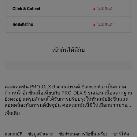
ไม่มีสินค้า
Click & Collect
จัดส่งถึงบ้าน
ไม่มีสินค้า
เข้ากันได้ดีกับ
คอลเลคชัน PRO-DLX 6 จากแบรนด์ Samsonite เป็นความ
ก้าวหน้าอีกขั้นเมื่อเทียบกับ PRO-DLX 5 รุ่นก่อน เนื่องจากฐาน
ยังคงอยู่ แต่รูปลักษณ์ได้รับการปรับปรุงให้ทันสมัยยิ่งขึ้นและ
สอดคล้องกับเทรนด์ปัจจุบัน คอลเลกชั่นนี้มีให้เลือกมากมาย
โดยเน้นที่รุ่นหลักและเกี่ยวข้องกับแนวโน้มในอนาคต คอล
PRO-DLX 6 ได้รับการปรับปรุงใหม่ และตอนนี้ทันสมัย น้ำ
เพิ่มเติม
เลกชันที่ปรับปรุงใหม่นี้มีช่องที่ปรับปรุงใหม่สำหรับแล็ปท็อป
หนักเบา และมีสีสันกว่าที่เคย รูปทรงร่วมสมัย ตัวเลือกองค์กร
การออกแบบที่นุ่มนวลขึ้นและรูปทรงที่ทันสมัยซึ่งสอดคล้อง
ชั้นยอด และรายละเอียดเครื่องหนังระดับไฮเอนด์ผสานรวม
กับแนวโน้มของธุรกิจสมัยใหม่
เข้าด้วยกันอย่างน่าทึ่งที่สุดเพื่อให้การเดินทางราบรื่นโดยไม่
คุณสมบัติ
ข้อมูลจำเพาะ
ข้อกำหนดการถือขึ้นเครื่อง
บาร์โค้ด
ลดทอนประสิทธิภาพ ตั้งแต่เป้สะพายหลังอัจฉริยะไปจนถึง