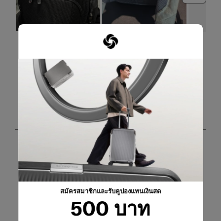
กรองรีวิว
ค้นหาหัวข้อและตรวจสอบภูมิภาคการค้นหา
เรียงตาม
ตัวกรอง
คะแนนสูงสุดไปต่ำสุด
1
1
–
8 จาก 29
บทวิจารณ์
ถึง
8
จาก
5 จาก 5 ดาว
29
Great investment, looks 10/10!
บท
วิจารณ์
zomar
2 เดือนที่แล้ว
สมัครสมาชิกและรับคูปองแทนเงินสด
500 บาท
I bought this for my husband’s birthday, was torn between
this and the Spectrolite 4.0 as they’re both very similar in
terms of storage and compartments. Ended up going for