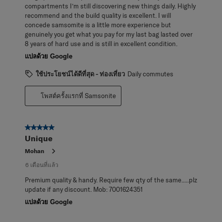
compartments I’m still discovering new things daily. Highly
recommend and the build quality is excellent. I will
concede samsomite is a little more experience but
genuinely you get what you pay for my last bag lasted over
8 years of hard use and is still in excellent condition.
แปลด้วย Google
ใช้ประโยชน์ได้ดีที่สุด - ท่องเที่ยว
Daily commutes
โพสต์ครั้งแรกที่ Samsonite
5 จาก 5 ดาว
Unique
Mohan
6 เดือนที่แล้ว
Premium quality & handy. Require few qty of the same.....plz
update if any discount. Mob: 7001624351
แปลด้วย Google