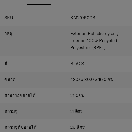
กระเป๋าเดินทางที่หรูหราและกระเป๋าสตางค์ที่เข้าชุดกัน PRO-
DLX 6 คือเป้าหมายของคุณสำหรับลุคธุรกิจที่สมบูรณ์แบบ
และสง่างาม.
SKU
KM2*09008
กระเป๋าเป้สะพายหลังที่มีสองช่องซิปหลักพร้อมหัวซิป
สองตัว
วัสดุ
Exterior: Ballistic nylon /
ในช่องแรกมีช่องปิดสำหรับแล็ปท็อปขนาดไม่เกิน 15.6
นิ้ว และช่องปิดสำหรับแท็บเล็ต
Interior: 100% Recycled
ในช่องที่สองมีช่องเปิดขนาดใหญ่หนึ่งช่องและช่องซิป
Polyesther (RPET)
หนึ่งช่อง
สามารถในการวางเอกสารในรูปแบบ A4
ด้านหน้ามีกระเป๋าซิปและกระเป๋าออแกไนเซอร์แบบมี
สี
BLACK
ซิปพร้อมแถบเลื่อน 2 ช่อง: กระเป๋าซิปขนาดใหญ่ 1 ช่อง
พร้อมระบบป้องกัน RFID ช่องเปิด 2 ช่องและที่ใส่กุญแจ
ขนาด
43.0 x 30.0 x 15.0
ซม
ด้านบนเป็นที่จับแบบพกพาที่อ่อนนุ่ม
ด้านข้างเป็นพอร์ต USB พร้อมปลั๊กสำหรับตัวเชื่อมต่อ
สองตัว ประเภท A และประเภท C
สามารถขยายได้
21.0
ซม
ที่ด้านข้างของกระเป๋าเป้สะพายหลังมีสองกระเป๋าพร้อม
ซิป
ที่ด้านหลังมีแถบผ้าสำหรับติดกระเป๋าเป้สะพายหลังเข้า
ความจุ
21
ลิตร
กับที่จับกระเป๋าแบบยืดหดได้
ที่ด้านหลังมีสายสะพายไหล่ที่แข็งแรงปรับได้ ซึ่งหนึ่งใน
ความจุที่ขยายได้
26
ลิตร
นั้นมีช่องซิป และด้านหลังที่กระชับและรับกับสรีระ