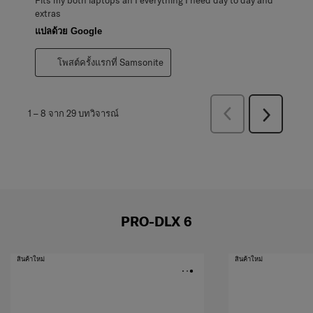
extras
แปลด้วย Google
โพสต์ครั้งแรกที่ Samsonite
ก่อน
1
–
8 จาก 29
บทวิจารณ์
ถัด
หน้า
ไป
บท
บท
วิจารณ์
วิจารณ์
PRO-DLX 6
สินค้าใหม่
สินค้าใหม่