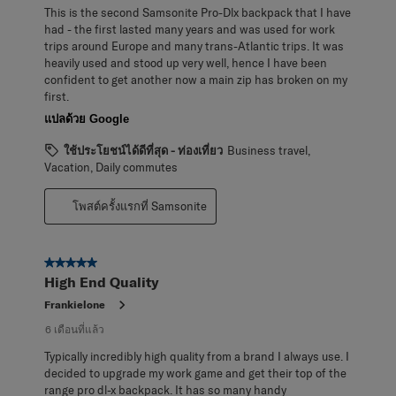
This is the second Samsonite Pro-Dlx backpack that I have
had - the first lasted many years and was used for work
trips around Europe and many trans-Atlantic trips. It was
heavily used and stood up very well, hence I have been
confident to get another now a main zip has broken on my
first.
แปลด้วย Google
ใช้ประโยชน์ได้ดีที่สุด - ท่องเที่ยว
Business travel,
Vacation, Daily commutes
โพสต์ครั้งแรกที่ Samsonite
5 จาก 5 ดาว
High End Quality
Frankielone
6 เดือนที่แล้ว
Typically incredibly high quality from a brand I always use. I
decided to upgrade my work game and get their top of the
range pro dl-x backpack. It has so many handy