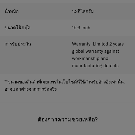
วัสดุ Ballistic nylon / ภายใน: 100% Recycled
Polyesther (RPET)
น้ำหนัก
1.3
กิโลกรัม
กระเป๋าเป้สะพายหลัง ขนาด 30 x 43 x 15/21 ซม.
ขนาดแท็บเล็ตสูงสุด 18.3 x 26.5 x 1.5 ซม.
ขนาดแล็ปท็อปสูงสุด 25.9 x 37.5 x 2.8 ซม.
ขนาดโน๊ตบุ๊ค
15.6
inch
น้ำหนักเป้ 1.3 กก.
เป้ ปริมาตร 21/26 ล.
การรับประกัน
Warranty: Limited 2 years
แล็ปท็อปแนวทแยง 15 - 15.6 นิ้ว
กระเป๋าเป้มีรูปแบบ A4, กระเป๋าด้านนอกด้านข้าง, ที่ยึด
global warranty against
กระเป๋า, สำหรับแท็บเล็ต, พร้อมระบบป้องกัน RFID,
workmanship and
พอร์ต USB
manufacturing defects
การรับประกัน: การรับประกันแบบจำกัด 2 ปีทั่วโลก
สำหรับข้อบกพร่องด้านฝีมือและการผลิต
**ขนาดของสินค้าที่เผยแพร่ในเว็บไซต์นี้ใช้สำหรับอ้างอิงเท่านั้น,
อาจแตกต่างจากการวัดจริง
ต้องการความช่วยเหลือ?